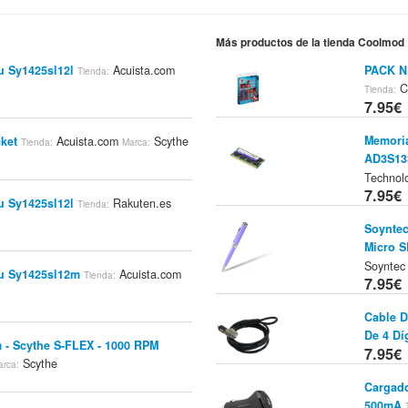
Más productos de la tienda Coolmod
u Sy1425sl12l
Acuista.com
PACK N
Tienda:
C
Tienda:
7.95€
Memori
ket
Acuista.com
Scythe
Tienda:
Marca:
AD3S13
Technol
7.95€
u Sy1425sl12l
Rakuten.es
Tienda:
Soyntec
Micro S
Soyntec
u Sy1425sl12m
Acuista.com
Tienda:
7.95€
Cable D
De 4 Dí
m - Scythe S-FLEX - 1000 RPM
7.95€
Scythe
arca:
Cargado
500mA