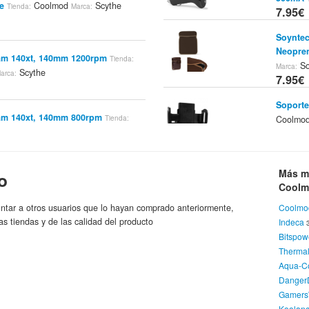
e
Coolmod
Scythe
Tienda:
Marca:
7.95€
Soynte
Neopren
eam 140xt, 140mm 1200rpm
Tienda:
So
Marca:
Scythe
arca:
7.95€
Soporte
eam 140xt, 140mm 800rpm
Coolmo
Tienda:
7.95€
Scythe
arca:
Conecto
(High F
Más m
o
 Scythe HD Stabilizer II
Tienda:
7.95€
Cool
Scythe
ntar a otros usuarios que lo hayan comprado anteriormente,
Coolmo
Adapta
as tiendas y de las calidad del producto
Indeca
001
Tien
tream 140mm 1600rpm
Bitspow
7.95€
Tienda:
Scythe
Thermal
a:
Pendriv
Aqua-C
C
Danger
Tienda:
8.95€
Gamers
Koolan