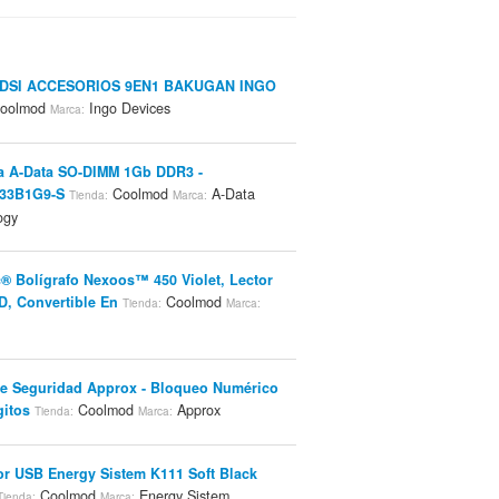
DSI ACCESORIOS 9EN1 BAKUGAN INGO
oolmod
Ingo Devices
Marca:
a A-Data SO-DIMM 1Gb DDR3 -
33B1G9-S
Coolmod
A-Data
Tienda:
Marca:
ogy
® Bolígrafo Nexoos™ 450 Violet, Lector
D, Convertible En
Coolmod
Tienda:
Marca:
e Seguridad Approx - Bloqueo Numérico
gitos
Coolmod
Approx
Tienda:
Marca:
r USB Energy Sistem K111 Soft Black
Coolmod
Energy Sistem
Tienda:
Marca: