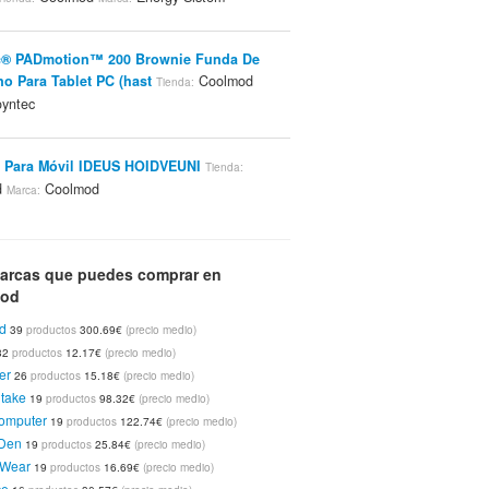
c® PADmotion™ 200 Brownie Funda De
o Para Tablet PC (hast
Coolmod
Tienda:
yntec
 Para Móvil IDEUS HOIDVEUNI
Tienda:
d
Coolmod
Marca:
r Macho 1/2" - Koolance VL3 16/13mm
low)
arcas que puedes comprar en
Coolmod
Koolance
Tienda:
Marca:
mod
d
39
productos
300.69€
(precio medio)
dor BlueTooh Premium Technology BLUET-
32
productos
12.17€
(precio medio)
Coolmod
Premium Technology
da:
Marca:
er
26
productos
15.18€
(precio medio)
take
19
productos
98.32€
(precio medio)
e USB A-Data S805 4Gb - Mosquetón Rojo
omputer
19
productos
122.74€
(precio medio)
oolmod
A-Data Technology
Den
Marca:
19
productos
25.84€
(precio medio)
Wear
19
productos
16.69€
(precio medio)
ce