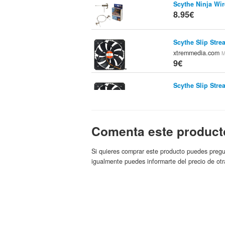
Scythe Ninja Wir
8.95€
Scythe Slip Str
xtremmedia.com
M
9€
Scythe Slip Str
xtremmedia.com
M
9€
Comenta este product
Kit Antivibración
4Frags.com
Marca:
9.07€
Si quieres comprar este producto puedes pregu
igualmente puedes informarte del precio de otr
Scythe Glide S
Ranatica.com
Marc
9.15€