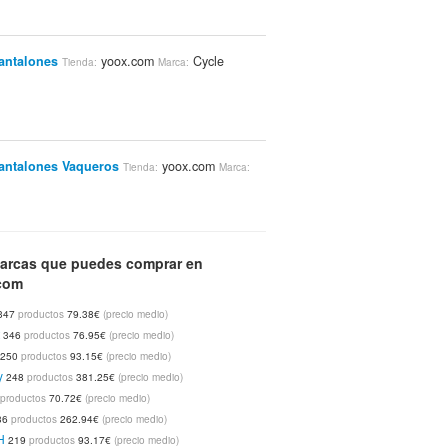
antalones
yoox.com
Cycle
Tienda:
Marca:
antalones Vaqueros
yoox.com
Tienda:
Marca:
arcas que puedes comprar en
Camisas De Manga Larga
yoox.com
Tienda:
com
cle
347
productos
79.38€
(precio medio)
t
346
productos
76.95€
(precio medio)
250
productos
93.15€
(precio medio)
y
antalones Vaqueros
yoox.com
248
productos
381.25€
(precio medio)
Tienda:
Marca:
3
productos
70.72€
(precio medio)
36
productos
262.94€
(precio medio)
H
219
productos
93.17€
(precio medio)