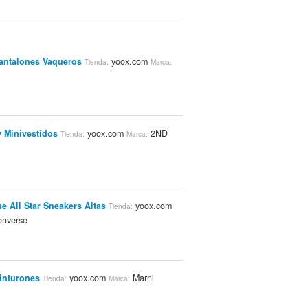
m
antalones Vaqueros
yoox.com
Tienda:
Marca:
 Minivestidos
yoox.com
2ND
Tienda:
Marca:
e All Star Sneakers Altas
yoox.com
Tienda:
nverse
inturones
yoox.com
Marni
Tienda:
Marca: