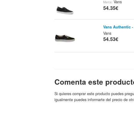
Vans
Marca:
54.35€
Vans Authentic -
Vans
54.53€
Vans Authetic - 
Vans
54.53€
Comenta este product
Vans Authentic -
Si quieres comprar este producto puedes pregu
Vans
Marca:
igualmente puedes informarte del precio de otr
54.53€
Vans Authentic -
Vans