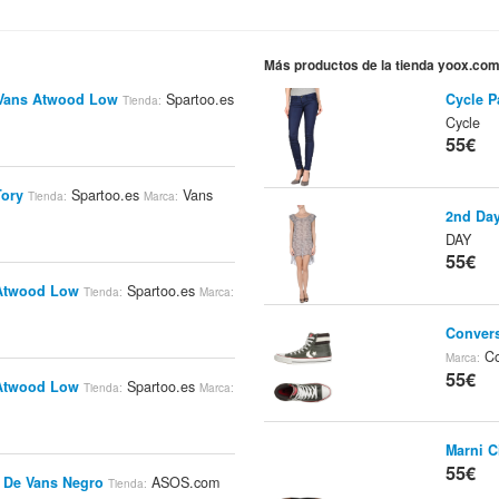
Más productos de la tienda yoox.co
s Vans Atwood Low
Spartoo.es
Cycle P
Tienda:
Cycle
55€
Tory
Spartoo.es
Vans
Tienda:
Marca:
2nd Day
DAY
55€
 Atwood Low
Spartoo.es
Tienda:
Marca:
Convers
Co
Marca:
55€
 Atwood Low
Spartoo.es
Tienda:
Marca:
Marni C
55€
9 De Vans Negro
ASOS.com
Tienda: