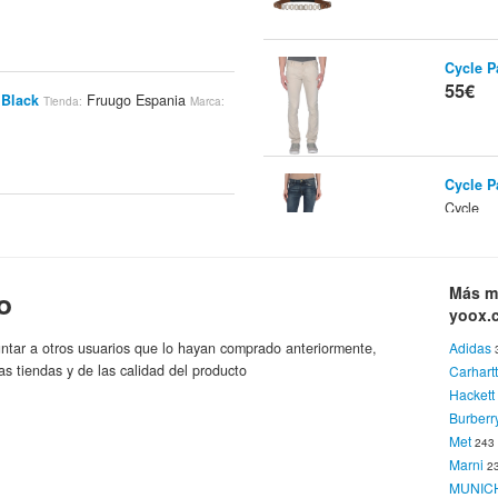
Cycle P
55€
 Black
Fruugo Espania
Tienda:
Marca:
Cycle P
Cycle
Navy
Fruugo Espania
Tienda:
Marca:
55€
Más m
o
Cycle 
yoox.
Cy
Marca:
 Black/Black
Fruugo Espania
55€
Tienda:
ntar a otros usuarios que lo hayan comprado anteriormente,
Adidas
as tiendas y de las calidad del producto
Carhart
Hackett
Burberr
Cycle P
Met
Cycle
24
55€
Marni
 Blue
Fruugo Espania
2
Tienda:
Marca:
MUNIC