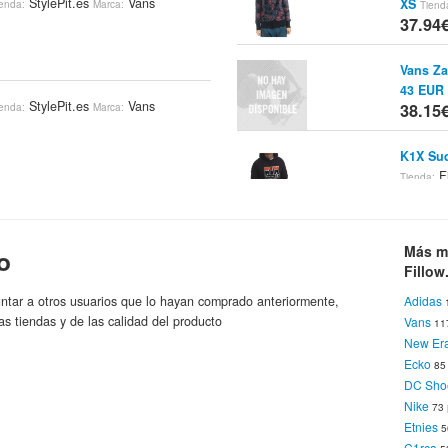
StylePit.es
Vans
XS
ienda:
Marca:
Tiend
37.94
Vans Za
43 EUR
StylePit.es
Vans
38.15
ienda:
Marca:
K1X Sud
Fi
Tienda:
38.4€
kool II Pear
UFshoes.co.uk
Tienda:
Fenchur
Más m
o
Fi
Tienda:
Fillow
38.46
kool II Rasta
UFshoes.com
Tienda:
ntar a otros usuarios que lo hayan comprado anteriormente,
Adidas
as tiendas y de las calidad del producto
Vans
11
Ecko Su
New Er
Fi
Tienda:
Ecko
kool II Pear
UFshoes.com
38.48
8
Tienda:
DC Sho
Nike
73
Ecko Su
Etnies
5
Talla: M
kool II Rasta
UFshoes.co.uk
Tienda:
C1rca