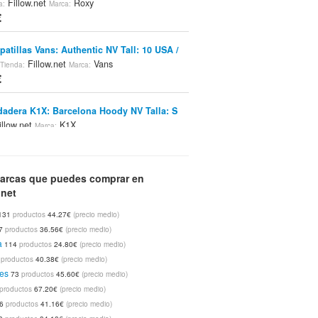
Fillow.net
Roxy
a:
Marca:
€
patillas Vans: Authentic NV Tall: 10 USA /
Fillow.net
Vans
Tienda:
Marca:
€
adera K1X: Barcelona Hoody NV Talla: S
llow.net
K1X
Marca:
ch Jersey Fenchurch: Benny MT Talla: S
arcas que puedes comprar en
llow.net
Fenchurch
Marca:
.net
€
131
productos
44.27€
(precio medio)
7
productos
36.56€
(precio medio)
dadera Ecko: No Hands Hoody NV Talla: M
a
114
productos
24.80€
(precio medio)
llow.net
Ecko
Marca:
€
5
productos
40.38€
(precio medio)
es
73
productos
45.60€
(precio medio)
productos
67.20€
(precio medio)
dadera Ecko: Braille Double Header GR
6
productos
41.16€
(precio medio)
Fillow.net
Ecko
Tienda:
Marca: