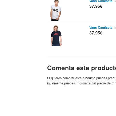
Vans Camiseta
T
37.95€
Vans Camiseta
T
37.95€
Moch. Vans Old S
Vans
Marca:
38€
Comenta este product
Moch. Vans Old S
Si quieres comprar este producto puedes pregu
Vans
Marca:
igualmente puedes informarte del precio de otr
38€
Moch. Vans Old S
Vans
Marca:
38€
Moch. Vans Old S