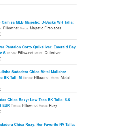
c Camisa MLB Majestic: D-Backs WH Talla:
Fillow.net
Majestic Fireplaces
a:
Marca:
€
ver Pantalon Corto Quiksilver: Emerald Bay
a: S
Fillow.net
Quiksilver
Tienda:
Marca:
€
ulisha Sudadera Chica Metal Mulisha:
ce BK Tall: M
Fillow.net
Metal
Tienda:
Marca:
€
tas Chica Roxy: Low Tees BK Talla: 5.5
6 EUR
Fillow.net
Roxy
Tienda:
Marca:
€
dadera Chica Roxy: Her Favorite NV Talla: