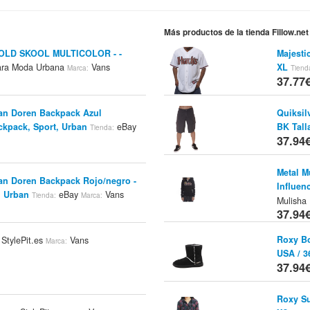
Más productos de la tienda Fillow.net
OLD SKOOL MULTICOLOR - -
Majesti
ra Moda Urbana
Vans
XL
Marca:
Tiend
37.77
Van Doren Backpack Azul
Quiksil
ckpack, Sport, Urban
eBay
BK Tall
Tienda:
37.94
Metal M
Van Doren Backpack Rojo/negro -
Influen
, Urban
eBay
Vans
Tienda:
Marca:
Mulisha
37.94
Roxy Bo
StylePit.es
Vans
Marca:
USA / 3
37.94
Roxy Su