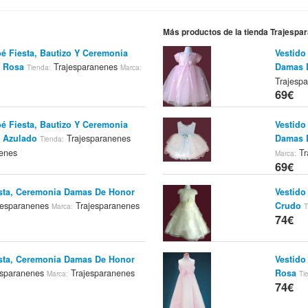
Más productos de la tienda Trajespa
é Fiesta, Bautizo Y Ceremonia
Vestido
 Rosa
Trajesparanenes
Damas 
Tienda:
Marca:
Trajesp
69€
é Fiesta, Bautizo Y Ceremonia
Vestido
 Azulado
Trajesparanenes
Damas 
Tienda:
enes
Tr
Marca:
69€
esta, Ceremonia Damas De Honor
Vestido
jesparanenes
Trajesparanenes
Crudo
Marca:
T
74€
esta, Ceremonia Damas De Honor
Vestido
esparanenes
Trajesparanenes
Rosa
Marca:
Ti
74€