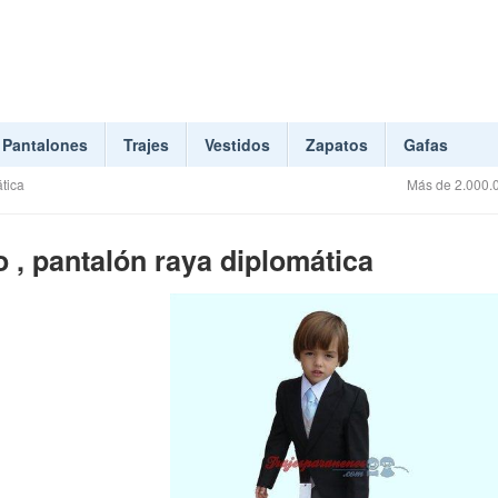
Pantalones
Trajes
Vestidos
Zapatos
Gafas
tica
Más de 2.000.0
 , pantalón raya diplomática