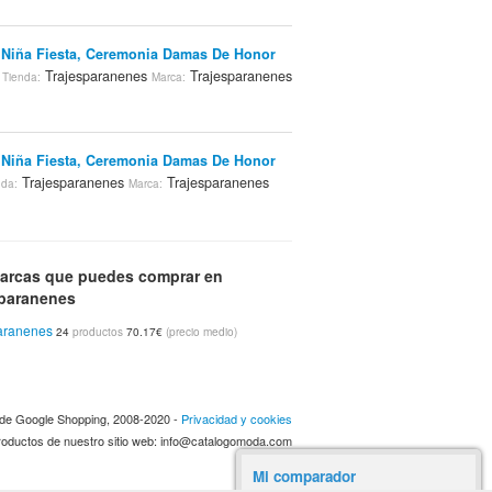
 Niña Fiesta, Ceremonia Damas De Honor
Trajesparanenes
Trajesparanenes
Tienda:
Marca:
 Niña Fiesta, Ceremonia Damas De Honor
Trajesparanenes
Trajesparanenes
nda:
Marca:
arcas que puedes comprar en
sparanenes
aranenes
24
productos
70.17€
(precio medio)
a de Google Shopping, 2008-2020 -
Privacidad y cookies
 productos de nuestro sitio web: info@catalogomoda.com
Mi comparador