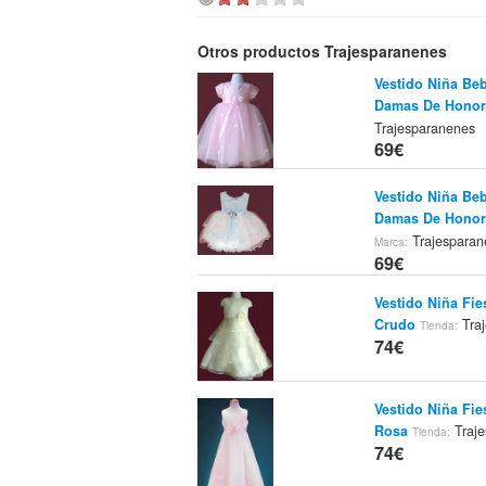
Otros productos Trajesparanenes
Vestido Niña Beb
Damas De Honor
Trajesparanenes
69€
Vestido Niña Beb
Damas De Honor
Trajesparan
Marca:
69€
Vestido Niña Fi
Crudo
Tra
Tienda:
74€
Vestido Niña Fi
Rosa
Traj
Tienda:
74€