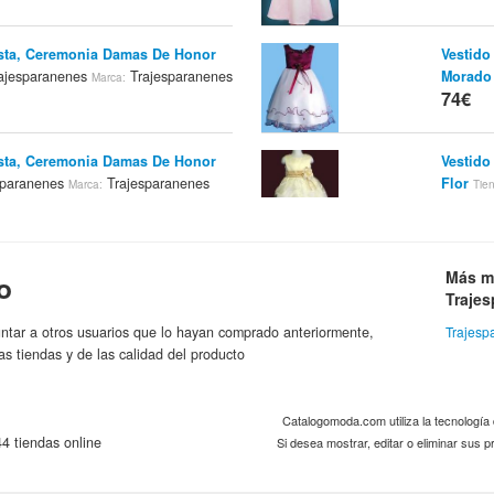
esta, Ceremonia Damas De Honor
Vestido
ajesparanenes
Trajesparanenes
Morado
Marca:
74€
esta, Ceremonia Damas De Honor
Vestido
sparanenes
Trajesparanenes
Flor
Marca:
Tie
74€
Más m
o
Traje
ntar a otros usuarios que lo hayan comprado anteriormente,
Trajesp
as tiendas y de las calidad del producto
Catalogomoda.com utiliza la tecnologí
4 tiendas online
Si desea mostrar, editar o eliminar sus