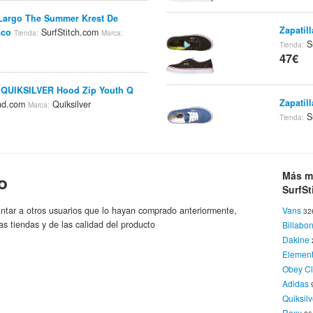
Largo The Summer Krest De
Zapatil
aco
SurfStitch.com
Tienda:
Marca:
Su
Tienda:
47€
a QUIKSILVER Hood Zip Youth Q
Zapatil
nd.com
Quiksilver
Marca:
Su
Tienda:
47€
s Of The Holy Backpack Bordeaux
Zapatil
Más m
o
rmal
DefShop ES
Tienda:
Marca:
SurfSt
Su
Tienda:
47€
ntar a otros usuarios que lo hayan comprado anteriormente,
Vans
32
as tiendas y de las calidad del producto
Billabo
pucha Sherpa De Quiksilver -
Dakine
Zapatil
SurfStitch.com
Tienda:
Marca:
Elemen
Glitter
Obey Cl
Vans
Adidas
47€
Quiksilv
il Quiksilver Rekaya Pullover
Roxy