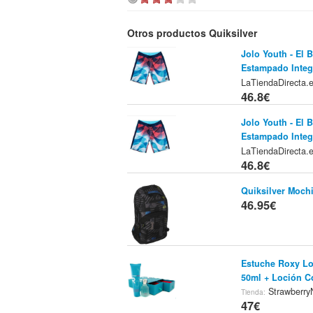
Otros productos Quiksilver
Jolo Youth - El
Estampado Integr
LaTiendaDirecta.
46.8€
Jolo Youth - El
Estampado Integr
LaTiendaDirecta.
46.8€
Quiksilver Mochi
46.95€
Estuche Roxy Lo
50ml + Loción C
Strawberr
Tienda:
47€