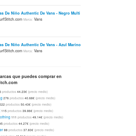
las De Niño Authentic De Vans - Negro Multi
rfStitch.com
Vans
Marca:
las De Niño Authentic De Vans - Azul Marino
rfStitch.com
Vans
Marca:
las De Niño Authentic De Vans - Negro
arcas que puedes comprar en
itch.com
rfStitch.com
Vans
Marca:
6
productos
44.23€
(precio medio)
ng
276
productos
40.68€
(precio medio)
222
productos
50.43€
(precio medio)
las De Niño Authentic De Vans - Iridiscent
t
115
productos
39.86€
(precio medio)
 Negro True W
SurfStitch.com
Tienda:
Marca:
othing
111
productos
49.14€
(precio medio)
95
productos
44.27€
(precio medio)
er
88
productos
37.83€
(precio medio)