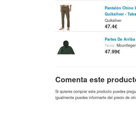
Pantalón Chino 
Quiksilver - Tab
Quiksilver
47.4€
Partes De Arrib
Mountlege
Tienda:
47.99€
Quikplata House
Comenta este product
Talla Tamaño No
Quiksilver
47.99€
Si quieres comprar este producto puedes pregu
igualmente puedes informarte del precio de otr
Sudadera Con Ca
Light Grey Heat
Quiksilver
48€
Sudaderas Infant