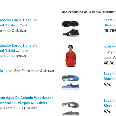
Más productos de la tienda SurfStit
 Bañador Largo Tiene Un
Zapatil
al Y Está ...
Blanco
Tienda:
46.75
es
Quiksilver
Marca:
 Bañador Largo Tiene Un
Sudader
al Y Está ...
Tienda:
Fuzzy F
es
Quiksilver
Marca:
Vo
Marca:
46.8€
la
StylePit.es
Quiksilver
Tienda:
Marca:
Zapatil
Blue
Tie
47€
ve: Agua De Colonia Vaporizador
Zapatil
orporal 150ml 2pcs Quiksilver
Black
Ti
yNET.com
Quiksilver
Marca:
47€