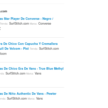
ch.com
las Star Player De Converse - Negro /
SurfStitch.com
Converse
Tienda:
Marca:
€
a De Chico Con Capucha Y Cremallera
ull De Volcom - Pist
SurfStitch.com
Tienda:
lcom
las De Chico Era De Vans - True Blue Methyl
SurfStitch.com
Vans
nda:
Marca:
las De Niño Authentic De Vans - Pewter
SurfStitch.com
Vans
enda:
Marca: