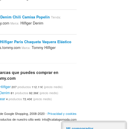
r Denim Chili Camisa Popelín
Tienda:
my.com
Hilfiger Denim
Marca:
ilfiger Paris Chaqueta Vaquera Elástico
s.tommy.com
Tommy Hilfiger
Marca:
Hilfiger BENETTA Camisa A Cuadros
Tienda:
arcas que puedes comprar en
my.com
Tommy Hilfiger
Marca:
mmy.com
ilfiger
207
productos
112.11€
(precio medio)
ilfiger Triple Polo Slim
Tienda:
r Denim
81
productos
92.36€
(precio medio)
my.com
Tommy Hilfiger
Marca:
ear
4
productos
72.40€
(precio medio)
a de Google Shopping, 2008-2020 -
Privacidad y cookies
ilfiger Hutton Camisa A Cuadros
Tienda:
 productos de nuestro sitio web: info@catalogomoda.com
ilfiger ES
Tommy Hilfiger
Marca:
Mi comparador