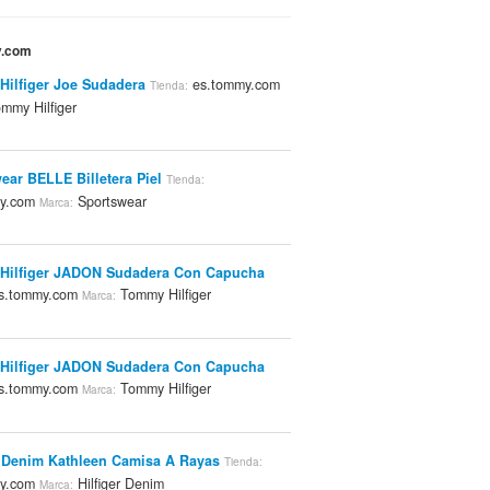
y.com
ilfiger Joe Sudadera
es.tommy.com
Tienda:
mmy Hilfiger
ear BELLE Billetera Piel
Tienda:
my.com
Sportswear
Marca:
Hilfiger JADON Sudadera Con Capucha
s.tommy.com
Tommy Hilfiger
Marca:
Hilfiger JADON Sudadera Con Capucha
s.tommy.com
Tommy Hilfiger
Marca:
r Denim Kathleen Camisa A Rayas
Tienda:
my.com
Hilfiger Denim
Marca: