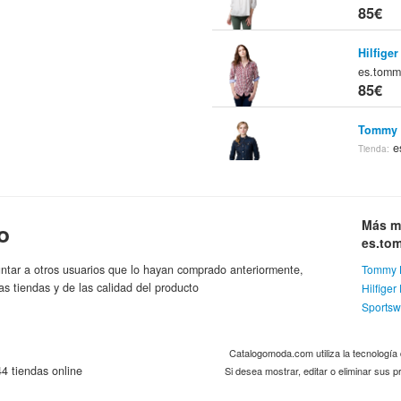
85€
Hilfige
es.tom
85€
Tommy H
e
Tienda:
85€
Tommy 
Más m
o
es.tom
89.9€
es.to
ntar a otros usuarios que lo hayan comprado anteriormente,
Tommy H
Tommy H
as tiendas y de las calidad del producto
Hilfige
es.tom
Sportsw
89.9€
Catalogomoda.com utiliza la tecnologí
Tommy H
4 tiendas online
Si desea mostrar, editar o eliminar sus
Tommy H
89.9€