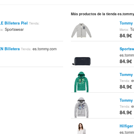
Más productos de la tienda es.tomm
 Billetera Piel
Tommy H
Tienda:
Sportswear
To
ca:
Marca:
84.9€
N Billetera
es.tommy.com
Sportsw
Tienda:
es.tom
84.9€
Tommy 
e
Tienda:
84.9€
Tommy 
e
Tienda:
84.9€
Hilfige
es.tom