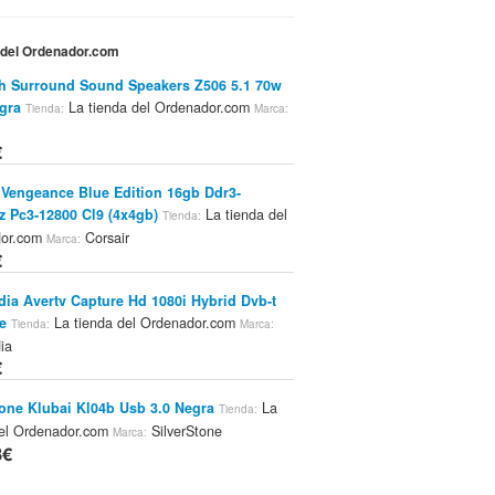
a del Ordenador.com
h Surround Sound Speakers Z506 5.1 70w
gra
La tienda del Ordenador.com
Tienda:
Marca:
€
 Vengeance Blue Edition 16gb Ddr3-
 Pc3-12800 Cl9 (4x4gb)
La tienda del
Tienda:
dor.com
Corsair
Marca:
€
ia Avertv Capture Hd 1080i Hybrid Dvb-t
e
La tienda del Ordenador.com
Tienda:
Marca:
ia
€
tone Klubai Kl04b Usb 3.0 Negra
La
Tienda:
del Ordenador.com
SilverStone
Marca:
8€