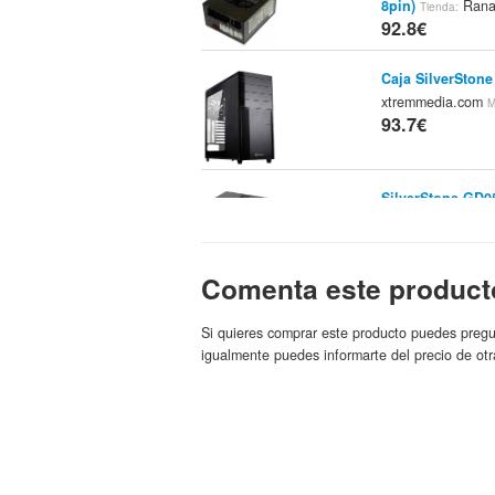
8pin)
Rana
Tienda:
92.8€
Caja SilverSton
xtremmedia.com
M
93.7€
SilverStone GD0
PcComponentes
M
94€
Comenta este product
F.a. Silverstone
Pci-e 8pin)
Tienda
94.5€
Si quieres comprar este producto puedes pregu
igualmente puedes informarte del precio de otr
Caja Mini-ITX Si
xtremmedia.com
M
95.3€
Caja Silverstone