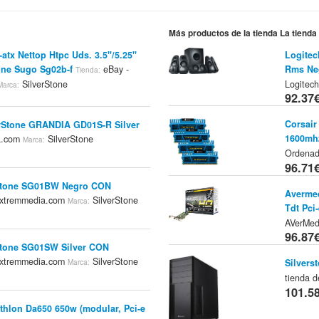
Más productos de la tienda La tiend
atx Nettop Htpc Uds. 3.5"/5.25"
Logitec
one Sugo Sg02b-f
eBay -
Rms Ne
Tienda:
SilverStone
Logitech
Marca:
92.37
Corsair
rStone GRANDIA GD01S-R Silver
1600mhz
a.com
SilverStone
Marca:
Ordena
96.71
rStone SG01BW Negro CON
Avermed
xtremmedia.com
SilverStone
Marca:
Tdt Pci-
AVerMed
96.87
Stone SG01SW Silver CON
xtremmedia.com
SilverStone
Silvers
Marca:
tienda 
101.5
thlon Da650 650w (modular, Pci-e