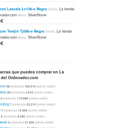
tone Lascala Lc13b-e Negra
La tienda
Tienda:
enador.com
SilverStone
Marca:
4€
tone Temjin Tj08b-e Negra
La tienda
Tienda:
enador.com
SilverStone
Marca:
6€
Superior Sh93 500gb Hi-speed Usb 2.0
o
La tienda del Ordenador.com
A-
Tienda:
Marca:
arcas que puedes comprar en La
a del Ordenador.com
6€
tone
58
productos
165.01€
(precio medio)
tone Grandia Gd04b Usb 3.0 Negra
La
Tienda:
able
28
productos
4.61€
(precio medio)
del Ordenador.com
SilverStone
Marca:
12
productos
174.66€
(precio medio)
5€
ooling
7
productos
23.21€
(precio medio)
n
7
productos
12.90€
(precio medio)
 Mesa Mezclas Dj For All Auriculares Usb
c
6
productos
8.25€
(precio medio)
 tienda del Ordenador.com
Dj-tech
Marca:
wear
5
productos
21.80€
(precio medio)
7€
Master