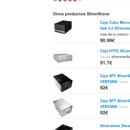
Otros productos SilverStone
Caja Cubo Micro-
Usb 3.0 Silverst
mas-de-lo-mismo
90.99€
Caja HTPC Silve
xtremmedi
Tienda:
91.7€
Caja SFF Silve
VENTANA
Tienda:
92€
Caja SFF Silver
VENTANA
Tienda:
92€
Silverstone Deca