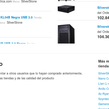
tica.com
SilverStone
Marca:
Silvers
del Ord
102.8
e KL04B Negra USB 3.0
Tienda:
SilverStone
arca:
Silvers
del Ord
104.3
5B USB 3.0 Negro
Tienda:
SilverStone
arca:
A-data 
Amarill
Más m
o
 Decathlon Da650 650w (modular,
data
tiend
Changlonet
SilverStone
104.3
:
Marca:
ntar a otros usuarios que lo hayan comprado anteriormente,
SilverS
Silvers
as tiendas y de las calidad del producto
Nano C
tienda 
Lian Li
lverStone PETIT PT03S Plata
Tienda:
105.7
Arctic C
SilverStone
arca:
Ac Rya
Dj Tech
Soynte
La
Tienda:
Gamers
 Raven SG-05B Mini Itx - Ventana
106.6
Cooler 