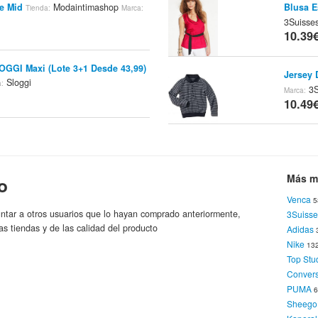
ce Mid
Modaintimashop
Blusa E
Tienda:
Marca:
3Suisse
10.39
OGGI Maxi (Lote 3+1 Desde 43,99)
Jersey 
Sloggi
a:
3S
Marca:
10.49
SLOGGI (Lote De 3 Desde 32.97)
Blusa T
Sloggi
a:
10.49
Más m
o
Venca
5
ujer BASIC MIDI (Lote 3 A 32,99)
Conjunt
ntar a otros usuarios que lo hayan comprado anteriormente,
3Suisse
Sloggi
a:
Ve
Marca:
as tiendas y de las calidad del producto
Adidas
10.49
Nike
13
Top Stu
ujer BasicTAÍ (Lote 3 Desde
Conver
Mantel
ca
Sloggi
Marca:
PUMA
Venca
Sheego
10.79