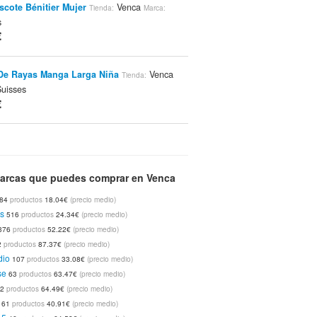
scote Bénitier Mujer
Venca
Tienda:
Marca:
s
€
De Rayas Manga Larga Niña
Venca
Tienda:
uisses
€
op Mujer Rosa
Venca
3Suisses
Tienda:
Marca:
€
arcas que puedes comprar en Venca
84
productos
18.04€
(precio medio)
o Lencería Sujetador Y Braga
Venca
Tienda:
s
516
productos
24.34€
(precio medio)
nca
376
productos
52.22€
(precio medio)
€
2
productos
87.37€
(precio medio)
dio
107
productos
33.08€
(precio medio)
se
63
productos
63.47€
(precio medio)
 Antimanchas Topos PVC
Venca
Tienda:
Marca:
62
productos
64.49€
(precio medio)
€
61
productos
40.91€
(precio medio)