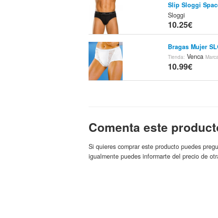
Slip Sloggi Spa
Sloggi
10.25€
Bragas Mujer SL
Venca
Tienda:
Marc
10.99€
Slips ´mini´ De 
Venca
Tienda:
Marc
10.99€
Comenta este product
Bragas SLOGGI M
Si quieres comprar este producto puedes pregu
Venca
Tienda:
Marc
igualmente puedes informarte del precio de otr
10.99€
Bragas SLOGGI M
32,99)
Ven
Tienda:
10.99€