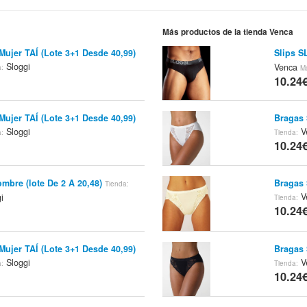
Más productos de la tienda Venca
ujer TAÍ (Lote 3+1 Desde 40,99)
Slips S
Sloggi
Venca
a:
M
10.24
ujer TAÍ (Lote 3+1 Desde 40,99)
Bragas 
Sloggi
V
a:
Tienda:
10.24
mbre (lote De 2 A 20,48)
Bragas 
Tienda:
V
i
Tienda:
10.24
ujer TAÍ (Lote 3+1 Desde 40,99)
Bragas 
Sloggi
V
a:
Tienda:
10.24