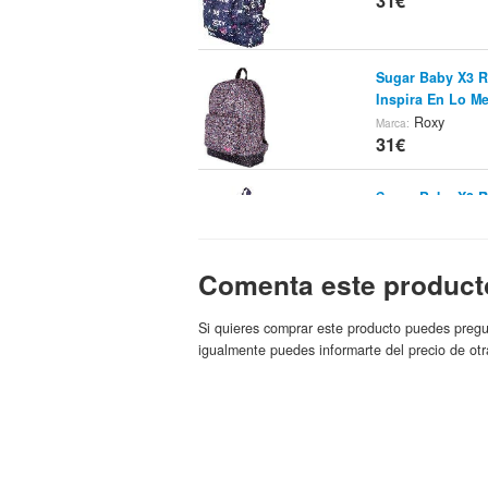
31€
Sugar Baby X3 R
Inspira En Lo Me
Roxy
Marca:
31€
Sugar Baby X3 R
Inspira En Lo Me
Roxy
Marca:
31€
Comenta este product
Roxy Be Young B
Si quieres comprar este producto puedes pregu
Fruugo Es
Tienda:
igualmente puedes informarte del precio de otr
31.11€
Bolso Roxy Fuu
31.2€