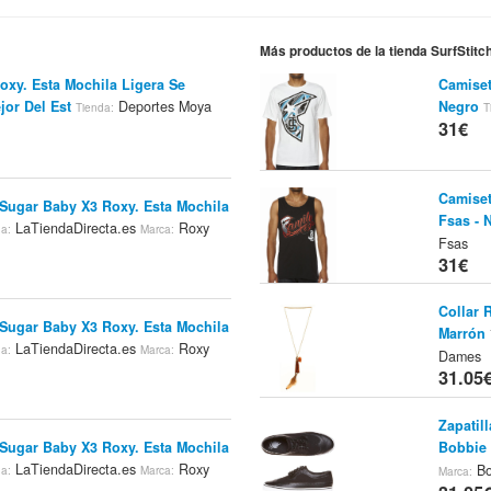
Más productos de la tienda SurfStit
oxy. Esta Mochila Ligera Se
Camiset
jor Del Est
Deportes Moya
Negro
Tienda:
T
31€
Camiset
 Sugar Baby X3 Roxy. Esta Mochila
Fsas - 
LaTiendaDirecta.es
Roxy
da:
Marca:
Fsas
31€
Collar 
 Sugar Baby X3 Roxy. Esta Mochila
Marrón
LaTiendaDirecta.es
Roxy
da:
Marca:
Dames
31.05
Zapatil
Bobbie 
 Sugar Baby X3 Roxy. Esta Mochila
LaTiendaDirecta.es
Roxy
Bo
da:
Marca:
Marca: