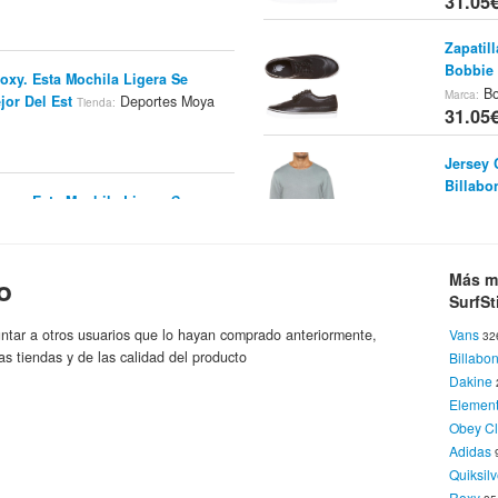
31.05
Zapatil
Bobbie 
oxy. Esta Mochila Ligera Se
Bo
Marca:
jor Del Est
Deportes Moya
Tienda:
31.05
Jersey 
Billabo
oxy. Esta Mochila Ligera Se
Bi
Marca:
jor Del Est
Deportes Moya
Tienda:
31.05
Zapatil
Más m
o
Elegant
SurfSt
Vans
ackpack - Indigo Girly Plaid
ntar a otros usuarios que lo hayan comprado anteriormente,
Vans
32
31.2€
paña
Roxy
Marca:
as tiendas y de las calidad del producto
Billabo
Dakine
Cárdiga
Elemen
SurfSti
uur B
Spartoo.es
Roxy
Obey Cl
Tienda:
Marca:
31.2€
Adidas
Quiksilv
Roxy