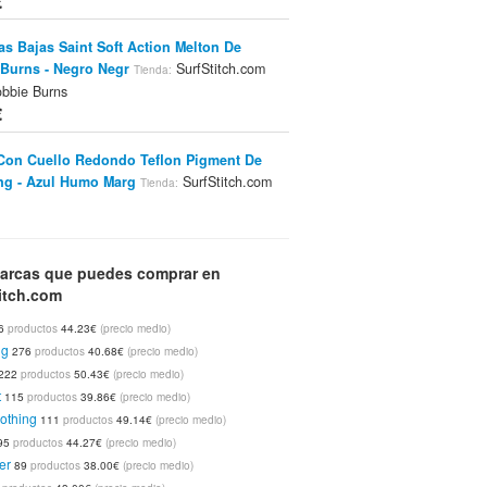
€
las Bajas Saint Soft Action Melton De
Burns - Negro Negr
SurfStitch.com
Tienda:
bbie Burns
€
Con Cuello Redondo Teflon Pigment De
ng - Azul Humo Marg
SurfStitch.com
Tienda:
llabong
€
las De Niño Old Skool De Vans - Azules
arcas que puedes comprar en
es Verde Flash
itch.com
SurfStitch.com
Tienda:
Marca:
6
productos
44.23€
(precio medio)
ng
276
productos
40.68€
(precio medio)
222
productos
50.43€
(precio medio)
n Rainbow De Living Doll - Arcoíris
Tienda:
t
115
productos
39.86€
(precio medio)
tch.com
Living Doll
Marca:
othing
111
productos
49.14€
(precio medio)
95
productos
44.27€
(precio medio)
er
89
productos
38.00€
(precio medio)