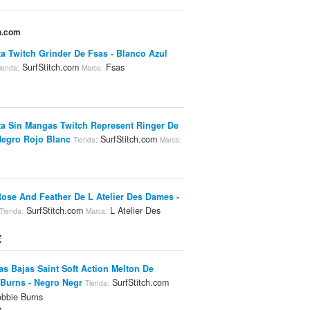
ch.com
a Twitch Grinder De Fsas - Blanco Azul
SurfStitch.com
Fsas
ienda:
Marca:
a Sin Mangas Twitch Represent Ringer De
Negro Rojo Blanc
SurfStitch.com
Tienda:
Marca:
Rose And Feather De L Atelier Des Dames -
SurfStitch.com
L Atelier Des
Tienda:
Marca:
€
las Bajas Saint Soft Action Melton De
Burns - Negro Negr
SurfStitch.com
Tienda:
bbie Burns