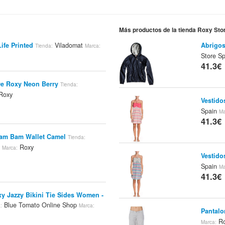
Más productos de la tienda Roxy Sto
ife Printed
Viladomat
Abrigos
Tienda:
Marca:
Store S
41.3€
De Roxy Neon Berry
Tienda:
Roxy
Vestido
Spain
Ma
41.3€
m Bam Wallet Camel
Tienda:
m
Roxy
Marca:
Vestido
Spain
Ma
41.3€
xy Jazzy Bikini Tie Sides Women -
Blue Tomato Online Shop
:
Marca:
Pantalo
Ro
Marca: