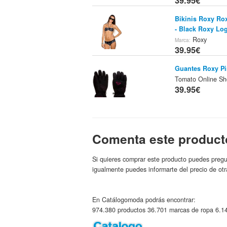
39.95€
Bikinis Roxy Ro
- Black Roxy Lo
Roxy
Marca:
39.95€
Guantes Roxy P
Tomato Online S
39.95€
Zapatillas Roxy 
Comenta este product
Online Shop
Marca
39.95€
Si quieres comprar este producto puedes pregu
igualmente puedes informarte del precio de otr
Vestidos Roxy M
Shop
Roxy
Marca:
39.95€
En Catálogomoda podrás encontrar:
974.380 productos 36.701 marcas de ropa 6.14