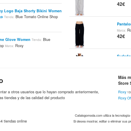
42€
xy Logo Baja Shorty Bikini Women
go
Blue Tomato Online Shop
Tienda:
Pantalo
Ro
Marca:
42€
ine Glove Women
Blue
Tienda:
hop
Roxy
Marca:
Sudader
Roxy St
44.5€
Carla Sneakers
Blue Tomato
Tienda:
Más m
o
Roxy
:
Store 
Jeans R
ntar a otros usuarios que lo hayan comprado anteriormente,
Roxy
1
Spain
Ma
as tiendas y de las calidad del producto
Roxy Off
45€
ila Dress
Blue Tomato Online
Tienda:
Catalogomoda.com utiliza la tecnologí
Sujetad
4 tiendas online
Si desea mostrar, editar o eliminar sus
Mpb0
Ti