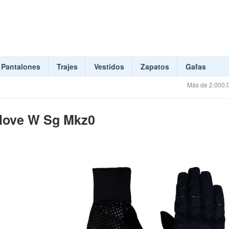
Pantalones
Trajes
Vestidos
Zapatos
Gafas
Más de 2.000.0
Glove W Sg Mkz0