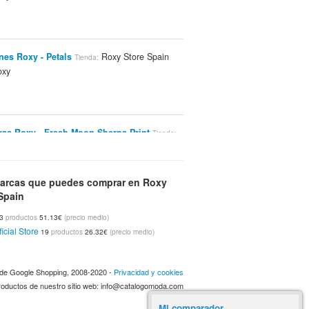
nes Roxy - Petals
Roxy Store Spain
Tienda:
xy
as Roxy - Fresh Moon Sherpa Print
Tienda:
ore Spain
Roxy
Marca:
arcas que puedes comprar en Roxy
Spain
oxy - Kassia Laguna Blue
Roxy Store
Tienda:
33
productos
51.13€
(precio medio)
Roxy
rca:
icial Store
19
productos
26.32€
(precio medio)
a de Google Shopping, 2008-2020 -
Privacidad y cookies
ores Deportivos Roxy - Power Bra Fit W Je
 productos de nuestro sitio web: info@catalogomoda.com
Roxy Store Spain
Roxy
enda:
Marca:
Mi comparador