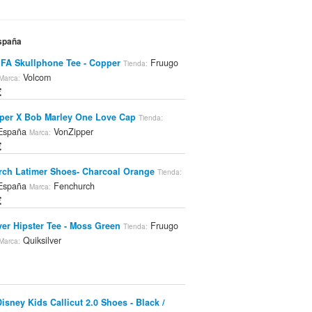
España
FA Skullphone Tee - Copper
Fruugo
Tienda:
Volcom
Marca:
€
per X Bob Marley One Love Cap
Tienda:
 España
VonZipper
Marca:
€
ch Latimer Shoes- Charcoal Orange
Tienda:
 España
Fenchurch
Marca:
€
ver Hipster Tee - Moss Green
Fruugo
Tienda:
Quiksilver
Marca:
Disney Kids Callicut 2.0 Shoes - Black /