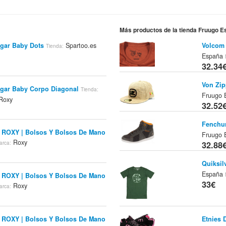
Más productos de la tienda Fruugo 
gar Baby Dots
Spartoo.es
Volcom 
Tienda:
España
32.34
Von Zip
gar Baby Corpo Diagonal
Tienda:
Fruugo
Roxy
32.52
Fenchur
 ROXY | Bolsos Y Bolsos De Mano
Fruugo
Roxy
arca:
32.88
Quiksil
España
 ROXY | Bolsos Y Bolsos De Mano
33€
Roxy
arca:
Etnies 
 ROXY | Bolsos Y Bolsos De Mano