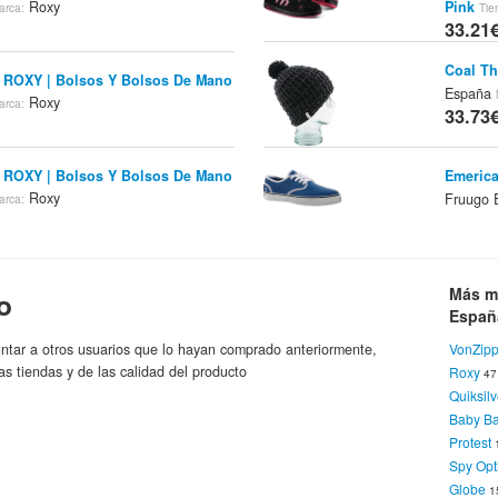
Pink
Roxy
Tie
arca:
33.21
Coal Th
 ROXY | Bolsos Y Bolsos De Mano
España
Roxy
arca:
33.73
 ROXY | Bolsos Y Bolsos De Mano
Emerica
Roxy
Fruugo
arca:
34.05
Etnies 
 ROXY | Bolsos Y Bolsos De Mano
Et
Marca:
Más m
Roxy
o
arca:
36.07
Españ
ntar a otros usuarios que lo hayan comprado anteriormente,
VonZipp
Vans Va
 ROXY | Bolsos Y Bolsos De Mano
as tiendas y de las calidad del producto
Roxy
España
4
Roxy
arca:
36.14
Quiksilv
Baby B
Protest
Von Zip
 ROXY | Bolsos Y Bolsos De Mano
Spy Opt
Translu
Roxy
36.15
arca:
Globe
1