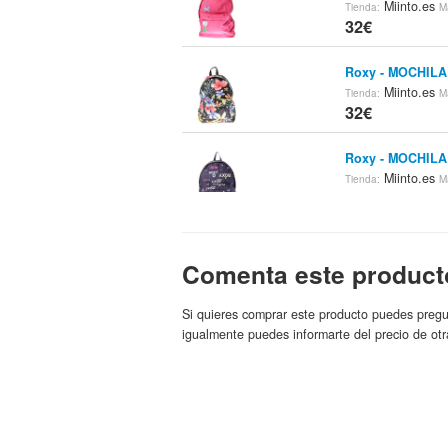
Miinto.es
Tienda:
M
32€
Roxy - MOCHILA
Miinto.es
Tienda:
M
32€
Roxy - MOCHILA
Miinto.es
Tienda:
M
32€
Roxy - MOCHILA
Miinto.es
Comenta este product
Tienda:
M
32€
Si quieres comprar este producto puedes pregu
Roxy - MOCHILA
igualmente puedes informarte del precio de otr
Miinto.es
Tienda:
M
32€
Roxy - MOCHILA
Miinto.es
Tienda:
M