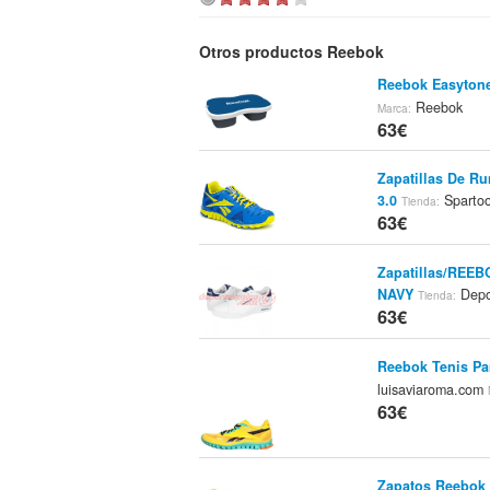
Otros productos Reebok
Reebok Easytone
Reebok
Marca:
63€
Zapatillas De Ru
3.0
Sparto
Tienda:
63€
Zapatillas/REE
NAVY
Depo
Tienda:
63€
Reebok Tenis Par
luisaviaroma.com
63€
Zapatos Reebok R