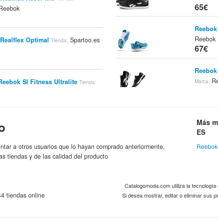
65€
Reebok
Reebok 
Reebok
Realflex Optimal
Spartoo.es
Tienda:
67€
Reebok 
Re
Reebok Sl Fitness Ultralite
Marca:
Tienda:
67€
Reebok
Reebok
Más m
o
Re
 Reebok Realflex Optimal
Marca:
Tienda:
67€
ES
Reebok
ntar a otros usuarios que lo hayan comprado anteriormente,
Reebok
Reebok
as tiendas y de las calidad del producto
Reebok
k:npc Rad 8.5 White/classic Navy
67€
olos
Reebok
Marca:
Catalogomoda.com utiliza la tecnologí
4 tiendas online
Si desea mostrar, editar o eliminar sus
Reebok
Reebok
 Reebok Realflex Transition 2.1
67€
s
Reebok
Marca: