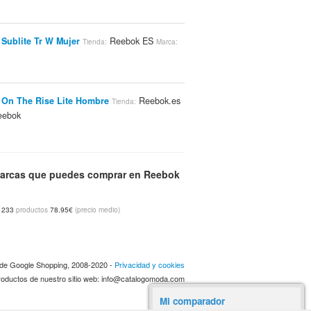
Sublite Tr W Mujer
Reebok ES
Tienda:
Marca:
On The Rise Lite Hombre
Reebok.es
Tienda:
ebok
 SH Newport Low Hombre
Reebok.es
Tienda:
arcas que puedes comprar en Reebok
ebok
233
productos
78.95€
(precio medio)
 Sh Prime Court Mid Hombre
Tienda:
.es
Reebok
Marca:
a de Google Shopping, 2008-2020 -
Privacidad y cookies
 productos de nuestro sitio web: info@catalogomoda.com
 Sh Prime Court Low Hombre
Tienda:
.es
Reebok
Marca:
Mi comparador