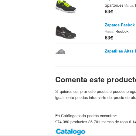
Spartoo.es
Marca:
63€
Zapatos Reebok 
Reebok
Marca:
63€
Zapatillas Altas 
Spartoo.es
Marca:
63€
Comenta este product
Zapatillas Altas
Spartoo.es
Marca:
63€
Si quieres comprar este producto puedes pregu
igualmente puedes informarte del precio de otr
Zapatillas/reebo
Deportes P
Tienda:
63€
En Catálogomoda podrás encontrar:
974.380 productos 36.701 marcas de ropa 6.14
Zapatillas Altas
Spartoo.e
Tienda: