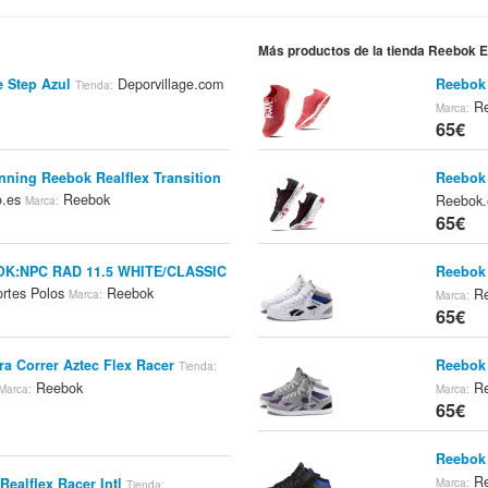
Más productos de la tienda Reebok 
 Step Azul
Deporvillage.com
Reebok 
Tienda:
Re
Marca:
65€
nning Reebok Realflex Transition
Reebok 
o.es
Reebok
Reebok
Marca:
65€
BOK:NPC RAD 11.5 WHITE/CLASSIC
Reebok
rtes Polos
Reebok
Re
Marca:
Marca:
65€
a Correr Aztec Flex Racer
Reebok 
Tienda:
Reebok
Re
Marca:
Marca:
65€
Reebok
Re
ealflex Racer Intl
Marca:
Tienda: