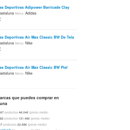
las Deportivas Adipower Barricade Clay
astaluna
Adidas
Marca:
€
las Deportivas Air Max Classic BW De Tela
astaluna
Nike
Marca:
€
las Deportivas Air Max Classic BW Piel
astaluna
Nike
Marca:
€
las Deportivas Adizero Feather II Clay
arcas que puedes comprar en
Tienda:
luna
na
Adidas
Marca:
€
67
productos
46.04€
(precio medio)
62
productos
131.46€
(precio medio)
57
productos
22.69€
(precio medio)
Homme Áhkká Abo
Castaluna
Tienda:
Marca: