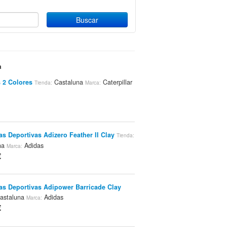
a
 2 Colores
Castaluna
Caterpillar
Tienda:
Marca:
las Deportivas Adizero Feather II Clay
Tienda:
na
Adidas
Marca:
€
las Deportivas Adipower Barricade Clay
astaluna
Adidas
Marca:
€