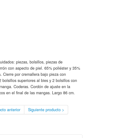
idados: piezas, bolsillos, piezas de
rrón con aspecto de piel. 65% poliéster y 35%
 Cierre por cremallera bajo pieza con
olsillos superiores al bies y 2 bolsillos con
a manga. Coderas. Cordón de ajuste en la
cos en el final de las mangas. Largo 86 cm.
cto anterior
Siguiente producto >