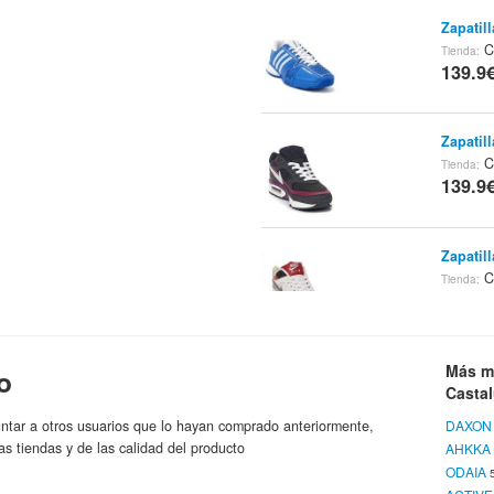
Zapatil
C
Tienda:
139.9
Zapatil
C
Tienda:
139.9
Zapatil
C
Tienda:
139.9
Zapatil
Más m
o
Casta
Castalu
139.9
ntar a otros usuarios que lo hayan comprado anteriormente,
DAXON
as tiendas y de las calidad del producto
AHKKA
ODAIA
Veste 