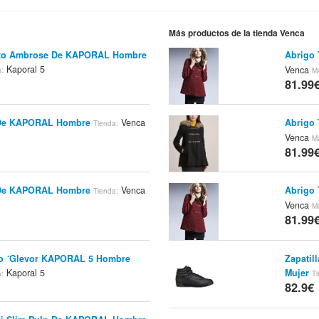
Más productos de la tienda Venca
cto Ambrose De KAPORAL Hombre
Abrigo 
Kaporal 5
Venca
a:
M
81.99
 De KAPORAL Hombre
Venca
Abrigo 
Tienda:
Venca
M
81.99
 De KAPORAL Hombre
Venca
Abrigo 
Tienda:
Venca
M
81.99
ro ´Glevor KAPORAL 5 Hombre
Zapatil
Kaporal 5
Mujer
a:
Ti
82.9€