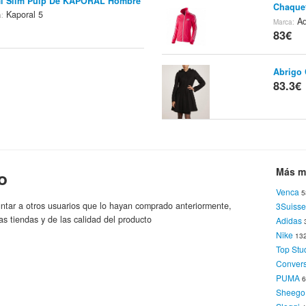
mi Slim Pulp De KAPORAL Hombre
Chaque
Kaporal 5
a:
Ad
Marca:
83€
Abrigo
83.3€
Deport
CONVE
83.93
Más m
o
Venca
5
Deport
ntar a otros usuarios que lo hayan comprado anteriormente,
3Suisse
CONVE
as tiendas y de las calidad del producto
Adidas
83.93
Nike
13
Top Stu
Conver
Deport
PUMA
CONVE
Sheego
83.93