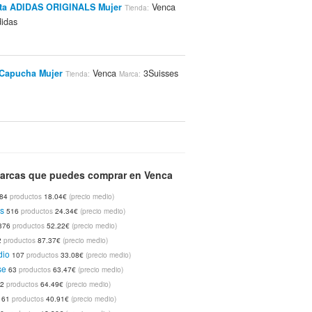
ta ADIDAS ORIGINALS Mujer
Venca
Tienda:
idas
 Capucha Mujer
Venca
3Suisses
Tienda:
Marca:
ivas CTAS HIKER LEATHER HI De
RSE Hombr
Venca
Converse
Tienda:
Marca:
€
arcas que puedes comprar en Venca
84
productos
18.04€
(precio medio)
ivas CTAS HIKER LEATHER HI De
s
516
productos
24.34€
(precio medio)
RSE Hombr
Venca
Converse
Tienda:
Marca:
376
productos
52.22€
(precio medio)
€
2
productos
87.37€
(precio medio)
dio
107
productos
33.08€
(precio medio)
se
63
productos
63.47€
(precio medio)
ivas CTAS HIKER LEATHER HI De
62
productos
64.49€
(precio medio)
RSE Hombr
Venca
Converse
Tienda:
Marca:
€
61
productos
40.91€
(precio medio)