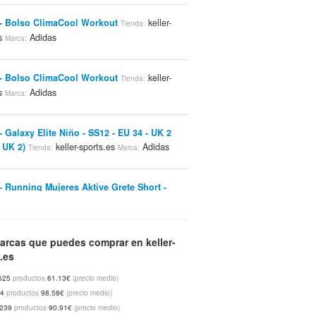
- Bolso ClimaCool Workout
keller-
Tienda:
es
Adidas
Marca:
- Bolso ClimaCool Workout
keller-
Tienda:
es
Adidas
Marca:
- Galaxy Elite Niño - SS12 - EU 34 - UK 2
 UK 2)
keller-sports.es
Adidas
Tienda:
Marca:
- Running Mujeres Aktive Grete Short -
38 (38)
keller-sports.es
Adidas
Tienda:
Marca:
- Men Barricade Team Traditional Polo -
arcas que puedes comprar en keller-
azul - M
.es
keller-sports.es
Adidas
Tienda:
Marca:
525
productos
61.13€
(precio medio)
74
productos
98.58€
(precio medio)
 Break Polo Mujer - Blanco - HW12 - Ropa
239
productos
90.91€
(precio medio)
s -
keller-sports.es
Asics
Tienda:
Marca: