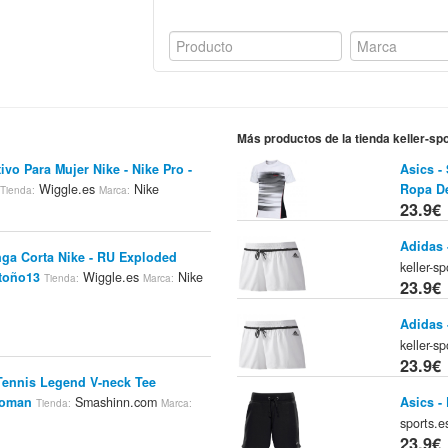
Más productos de la tienda keller-sp
ivo Para Mujer Nike - Nike Pro -
Asics -
Wiggle.es
Nike
Ropa De
Tienda:
Marca:
23.9€
Adidas 
ga Corta Nike - RU Exploded
keller-s
toño13
Wiggle.es
Nike
Tienda:
Marca:
23.9€
Adidas 
keller-s
23.9€
Tennis Legend V-neck Tee
Asics -
Woman
Smashinn.com
Tienda:
Marca:
sports.
23.9€