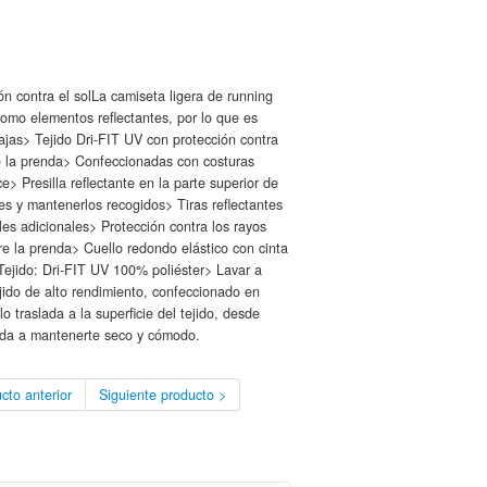
n contra el solLa camiseta ligera de running
como elementos reflectantes, por lo que es
ajas> Tejido Dri-FIT UV con protección contra
e la prenda> Confeccionadas con costuras
e> Presilla reflectante en la parte superior de
res y mantenerlos recogidos> Tiras reflectantes
les adicionales> Protección contra los rayos
 la prenda> Cuello redondo elástico con cinta
 Tejido: Dri-FIT UV 100% poliéster> Lavar a
ido de alto rendimiento, confeccionado en
lo traslada a la superficie del tejido, desde
yuda a mantenerte seco y cómodo.
cto anterior
Siguiente producto >