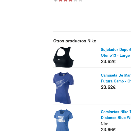
Otros productos Nike
Sujetador Deport
Otoño13 - Large
23.62€
Camiseta De Man
Futura Camo - O
23.62€
Camisetas Nike 
Distance Blue 
Nike
23.66€