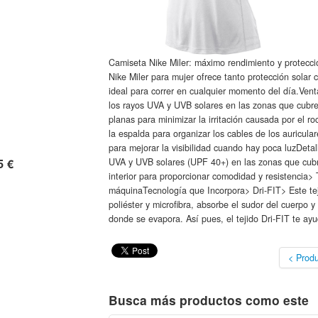
Camiseta Nike Miler: máximo rendimiento y protecció
Nike Miler para mujer ofrece tanto protección solar 
ideal para correr en cualquier momento del día.Vent
los rayos UVA y UVB solares en las zonas que cubr
planas para minimizar la irritación causada por el roc
la espalda para organizar los cables de los auricula
para mejorar la visibilidad cuando hay poca luzDetal
UVA y UVB solares (UPF 40+) en las zonas que cubre
5 €
interior para proporcionar comodidad y resistencia>
máquinaTecnología que Incorpora> Dri-FIT> Este tej
poliéster y microfibra, absorbe el sudor del cuerpo y 
donde se evapora. Así pues, el tejido Dri-FIT te a
< Produ
Busca más productos como este