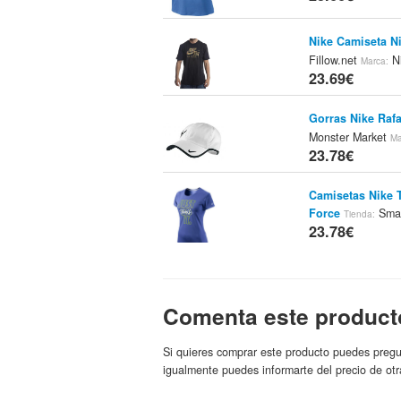
Nike Camiseta N
Fillow.net
N
Marca:
23.69€
Gorras Nike Raf
Monster Market
Ma
23.78€
Camisetas Nike 
Force
Sma
Tienda:
23.78€
Zapatilla Nike In
Sportsvending
Mar
23.84€
Comenta este product
Deportivas Niños
Si quieres comprar este producto puedes pregu
Sarenza.es
igualmente puedes informarte del precio de otr
Marca:
23.9€