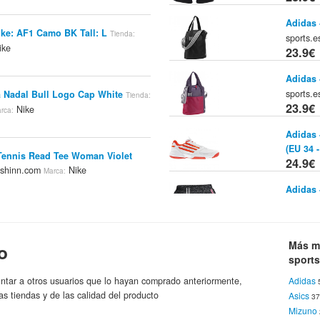
Adidas 
ike: AF1 Camo BK Tall: L
Tienda:
sports.
ike
23.9€
Adidas 
sports.
a Nadal Bull Logo Cap White
Tienda:
23.9€
Nike
rca:
Adidas 
(EU 34 -
Tennis Read Tee Woman Violet
24.9€
shinn.com
Nike
Marca:
Adidas 
HW12 - 
24.9€
cinerate (tdv) Baby Talla 8c
Tienda:
Nike
ca:
Adidas 
Más m
o
Blanco/
sports
24.9€
 Nike Lykin 11 Btv Niños
ntar a otros usuarios que lo hayan comprado anteriormente,
Adidas
Tienda:
Nike
as tiendas y de las calidad del producto
Asics
3
Asics -
Mizuno
De Teni