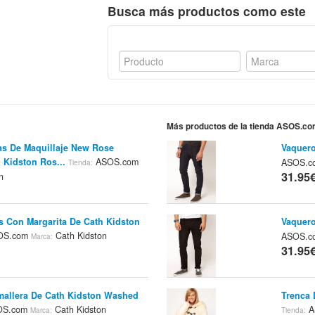
Busca más productos como este
Más productos de la tienda ASOS.c
s De Maquillaje New Rose
Vaquero
 Kidston Ros...
ASOS.com
ASOS.
Tienda:
31.95
n
as Con Margarita De Cath Kidston
Vaquero
OS.com
Cath Kidston
ASOS.
Marca:
31.95
mallera De Cath Kidston Washed
Trenca 
OS.com
Cath Kidston
A
Marca:
Tienda: