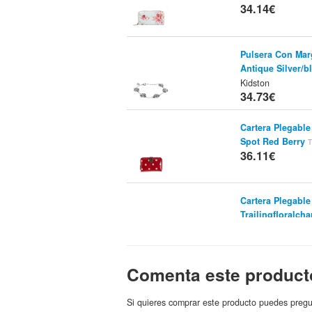
34.14€
Pulsera Con Marg
Antique Silver/b
Kidston
34.73€
Cartera Plegabl
Spot Red Berry
T
36.11€
Cartera Plegabl
Trailingfloralcha
Kidston
36.11€
Comenta este product
Collar Con Colg
Kidston Rosa
Tie
36.76€
Si quieres comprar este producto puedes pregu