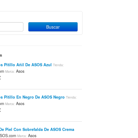
om
s Pitillo Añil De ASOS Azul
Tienda:
com
Asos
Marca:
€
s Pitillo En Negro De ASOS Negro
Tienda:
com
Asos
Marca:
€
De Piel Con Sobrefalda De ASOS Crema
SOS.com
Asos
Marca: