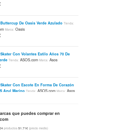
€
 Buttercup De Oasis Verde Azulado
Tienda:
com
Oasis
Marca:
€
 Skater Con Volantes Estilo Años 70 De
erde
ASOS.com
Asos
Tienda:
Marca:
€
 Skater Con Escote En Forma De Corazón
S Azul Marino
ASOS.com
Asos
Tienda:
Marca:
€
arcas que puedes comprar en
nes Cortos Dream Lover De Insight
.com
lor
ASOS.com
Insight
Tienda:
Marca:
€
24
productos
51.71€
(precio medio)