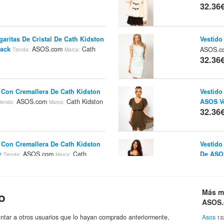
32.36
aritas De Cristal De Cath Kidston
Vestido
lack
ASOS.com
Cath
ASOS.
Tienda:
Marca:
32.36
e Con Cremallera De Cath Kidston
Vestido
ASOS.com
Cath Kidston
ASOS V
ienda:
Marca:
32.36
e Con Cremallera De Cath Kidston
Vestido
r
ASOS.com
Cath
De ASO
Tienda:
Marca:
32.46
Más m
o
ante De Lazo A Rayas De Cath
Pantalo
ASOS
ASOS.com
Cath Kidston
Multico
nda:
Marca:
32.46
ntar a otros usuarios que lo hayan comprado anteriormente,
Asos
13