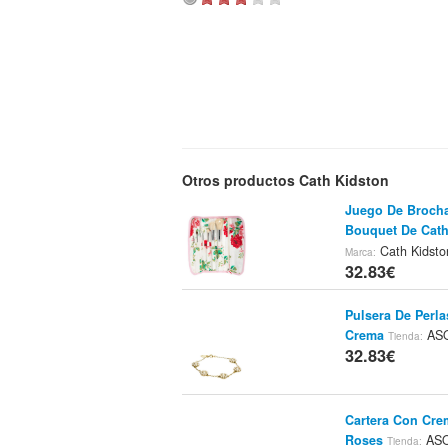
Otros productos Cath Kidston
Juego De Brocha
Bouquet De Cath
Cath Kidsto
Marca:
32.83€
Pulsera De Perl
Crema
AS
Tienda:
32.83€
Cartera Con Cre
Roses
AS
Tienda: