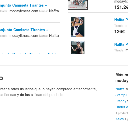
modayfi
onjunto Camiseta Tirantes +
121.2
modayfitness.com
Naffta
ienda:
Marca:
Naffta 
m
Tienda:
Conjunto Camiseta Tirantes +
126€
modayfitness.com
Naffta
ienda:
Marca:
Naffta 
m
Tienda:
onjunto Camiseta Tirantes + Falda
126€
ss.com
Naffta
Marca:
Naffta 
Más m
m
o
Tienda:
onjunto Camiseta Tirantes + Falda
126€
moday
ss.com
Naffta
Marca:
ntar a otros usuarios que lo hayan comprado anteriormente,
Naffta
2
Naffta 
as tiendas y de las calidad del producto
Stamp 
Pantaló
Freddy
onjunto Camiseta Tirantes + Falda
129€
Under 
ss.com
Naffta
Marca:
1
produc
Naffta 
Asics
1
Pantaló
 Conjunto Camiseta Tirantes Y