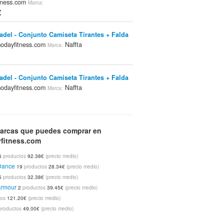
tness.com
Marca:
€
Padel - Conjunto Camiseta Tirantes + Falda
odayfitness.com
Naffta
Marca:
Padel - Conjunto Camiseta Tirantes + Falda
odayfitness.com
Naffta
Marca:
Padel - Conjunto Camiseta Tirantes + Falda
arcas que puedes comprar en
odayfitness.com
Naffta
Marca:
fitness.com
6
productos
92.38€
(precio medio)
Running - Conjunto Camiseta Tirantes Y
Dance
19
productos
28.34€
(precio medio)
n Pirata
modayfitness.com
Naffta
Tienda:
Marca:
5
productos
32.38€
(precio medio)
Armour
2
productos
39.45€
(precio medio)
tos
121.20€
(precio medio)
Padel - Conjunto Camiseta Tirantes +
productos
49.00€
(precio medio)
n Pirata
modayfitness.com
Naffta
Tienda:
Marca: