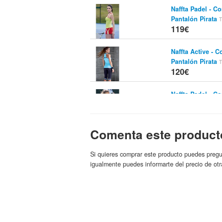
Naffta Padel - C
Pantalón Pirata
T
119€
Naffta Active - 
Pantalón Pirata
T
120€
Naffta Padel - C
modayfitne
Tienda:
126€
Comenta este product
Naffta Padel - C
modayfitne
Tienda:
Si quieres comprar este producto puedes pregu
126€
igualmente puedes informarte del precio de otr
Naffta Padel - C
modayfitne
Tienda:
126€
Naffta Running -