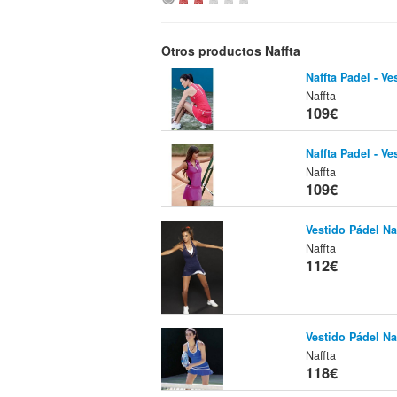
Otros productos Naffta
Naffta Padel - Ve
Naffta
109€
Naffta Padel - Ve
Naffta
109€
Vestido Pádel Na
Naffta
112€
Vestido Pádel Na
Naffta
118€