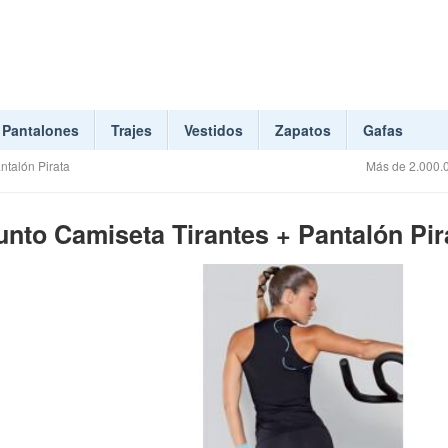
Pantalones
Trajes
Vestidos
Zapatos
Gafas
ntalón Pirata
Más de 2.000.0
unto Camiseta Tirantes + Pantalón Pir