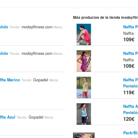
Más productos de la tienda modayfi
stido
modayfitness.com
Naffta P
Tienda:
Marca:
Naffta
109€
stido
modayfitness.com
Naffta P
Tienda:
Marca:
Naffta
109€
ffta Marino
Gopadel
Naffta 
Tienda:
Marca:
Pantaló
119€
Naffta 
Pantaló
ffta Azul
Gopadel
Tienda:
Marca:
120€
Pack/B