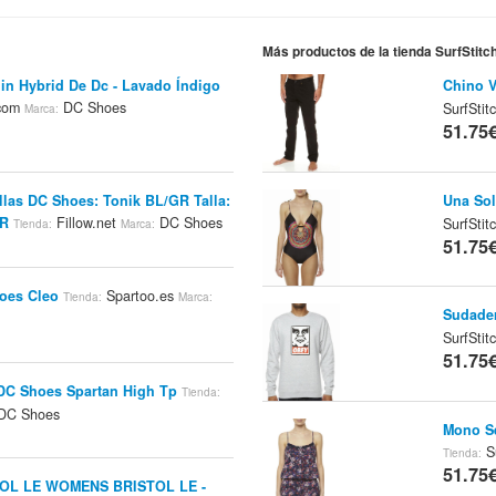
Más productos de la tienda SurfStit
in Hybrid De Dc - Lavado Índigo
Chino V
.com
DC Shoes
SurfSti
Marca:
51.75
llas DC Shoes: Tonik BL/GR Talla:
Una Sol
UR
Fillow.net
DC Shoes
SurfSti
Tienda:
Marca:
51.75
hoes Cleo
Spartoo.es
Tienda:
Marca:
Sudader
SurfSti
51.75
 DC Shoes Spartan High Tp
Tienda:
DC Shoes
Mono Se
Su
Tienda:
51.75
TOL LE WOMENS BRISTOL LE -