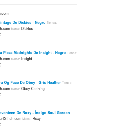
ch.com
intage De Dickies - Negro
Tienda:
tch.com
Dickies
Marca:
€
a Pieza Madnights De Insight - Negro
Tienda:
tch.com
Insight
Marca:
€
a Og Face De Obey - Gris Heather
Tienda:
tch.com
Obey Clothing
Marca:
€
venteen De Roxy - Índigo Soul Garden
rfStitch.com
Roxy
Marca:
€