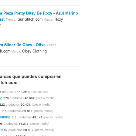
a Pieza Pretty Ditsy De Roxy - Azul Marino
ist
SurfStitch.com
Roxy
Tienda:
Marca:
€
a Slider De Obey - Oliva
Tienda:
tch.com
Obey Clothing
Marca:
€
a Og Face De Obey - Gris Heather
arcas que puedes comprar en
Tienda:
itch.com
tch.com
Obey Clothing
Marca:
€
6
productos
44.23€
(precio medio)
ng
276
productos
40.68€
(precio medio)
222
productos
50.43€
(precio medio)
a Og Face De Obey - Negro
Tienda:
t
115
productos
39.86€
(precio medio)
tch.com
Obey Clothing
Marca:
othing
111
productos
49.14€
(precio medio)
€
95
productos
44.27€
(precio medio)
er
89
productos
38.00€
(precio medio)