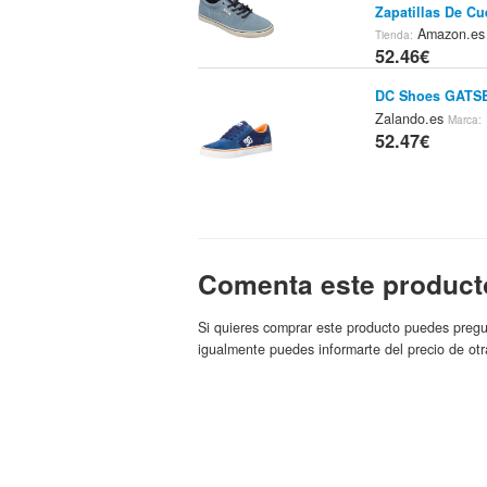
Zapatillas De Cu
Amazon.e
Tienda:
52.46€
DC Shoes GATSBY
Zalando.es
Marca:
52.47€
DC Shoes Zapati
BK/WH Talla: 7 
DC Shoes
Comenta este product
52.49€
Si quieres comprar este producto puedes pregu
Zapatillas Bajas
igualmente puedes informarte del precio de otr
DC Shoes Store 
52.5€
Dc Shoes Zapati
Verde
Prob
Tienda:
52.9€