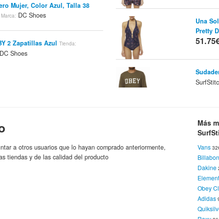
ero Mujer, Color Azul, Talla 38
s
DC Shoes
Marca:
Una Sol
Pretty D
51.75
 2 Zapatillas Azul
Tienda:
DC Shoes
Sudader
SurfSti
51.75
llas Chica DC Shoes: Chelsea
USA / 38 EU
Fillow.net
Tienda:
Marca:
Sudader
Más m
o
SurfSt
SurfSti
51.75
ntar a otros usuarios que lo hayan comprado anteriormente,
Vans
 DC Shoes - Studio Tx Shoe
32
Tienda:
as tiendas y de las calidad del producto
Billabo
Spain
DC Shoes
Marca:
Dakine
Sudader
Elemen
SurfSti
Obey Cl
llas Pure Slim Xe Negro Blanco
51.75
Adidas
ikeshop ES
DC Shoes
Marca:
Quiksilv
Roxy