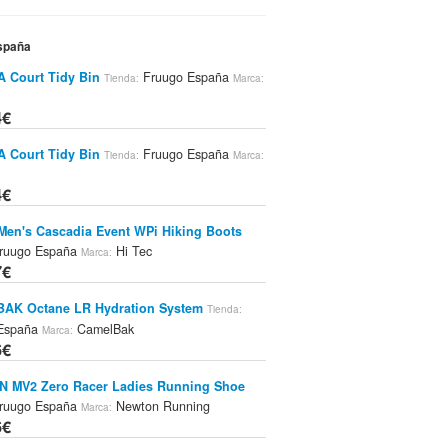
España
 Court Tidy Bin
Fruugo España
Tienda:
Marca:
4€
 Court Tidy Bin
Fruugo España
Tienda:
Marca:
4€
Men's Cascadia Event WPi Hiking Boots
ruugo España
Hi Tec
Marca:
7€
AK Octane LR Hydration System
Tienda:
 España
CamelBak
Marca:
6€
 MV2 Zero Racer Ladies Running Shoe
ruugo España
Newton Running
Marca:
6€