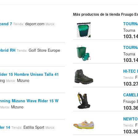
Más productos de la tienda Fruugo 
cend 7
deporr.com
TOURNA
Tienda:
Marca:
Tourna
103.1
TOURNA
ybrid RH
Golf Store Europe
Tienda:
Tourna
103.1
HI-TEC 
ider 15 Hombre Unisex Talla 41
F
Tienda:
ing
Mizuno
Marca:
103.2
CAMELB
unning Mizuno Wave Rider 15 W
Fruugo
s
Mizuno
103.3
Marca:
NEWTON
F
Tienda:
er 14
Estilia Sport
Tienda:
Marca:
103.3