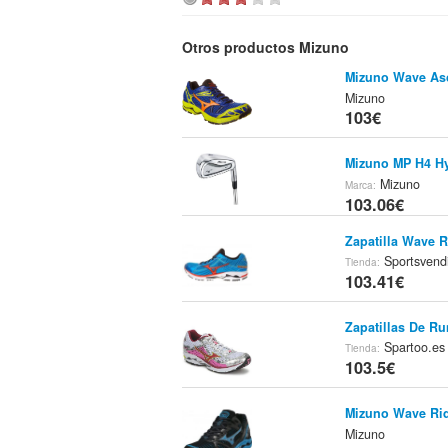
Otros productos Mizuno
Mizuno Wave As
Mizuno
103€
Mizuno MP H4 H
Mizuno
Marca:
103.06€
Zapatilla Wave R
Sportsvend
Tienda:
103.41€
Zapatillas De R
Spartoo.e
Tienda:
103.5€
Mizuno Wave Rid
Mizuno