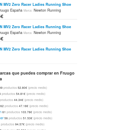
 MV2 Zero Racer Ladies Running Shoe
ruugo España
Newton Running
Marca:
6€
 MV2 Zero Racer Ladies Running Shoe
ruugo España
Newton Running
Marca:
6€
 MV2 Zero Racer Ladies Running Shoe
ruugo España
Newton Running
Marca:
6€
 MV2 Zero Racer Ladies Running Shoe
arcas que puedes comprar en Fruugo
ruugo España
Newton Running
Marca:
a
6€
89
productos
52.80€
(precio medio)
ga 2 Goalie Hockey Stick
Fruugo
4
productos
54.81€
(precio medio)
Tienda:
Dita
productos
44.34€
(precio medio)
Marca:
6€
62
productos
47.18€
(precio medio)
n
61
productos
103.78€
(precio medio)
er
56
productos
51.53€
(precio medio)
2
productos
94.57€
(precio medio)