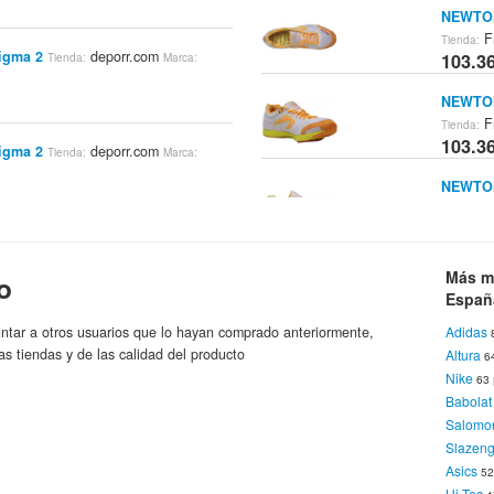
NEWTON
F
Tienda:
igma 2
deporr.com
103.3
Tienda:
Marca:
NEWTON
F
Tienda:
103.3
igma 2
deporr.com
Tienda:
Marca:
NEWTON
F
Tienda:
103.3
no Wave Rider 16 Color Rojo/verde
Deporvillage.com
Mizuno
:
Marca:
NEWTON
Más m
o
F
Tienda:
Españ
103.3
ntar a otros usuarios que lo hayan comprado anteriormente,
Adidas
cision 12
as tiendas y de las calidad del producto
Altura
DITA Gi
6
e/MarsRed)
SoyRunner.com
Tienda:
Nike
España
63
103.3
Babolat
Salomo
Slazeng
cision 12 Zapatilla De Running
.com
Mizuno
Asics
5
Marca:
Hi Tec