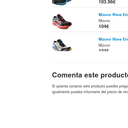
103.96€
Mizuno Wave En
Mizuno
104€
Mizuno Wave En
Mizuno
104€
Zapatillas Mizu
Para Mujer
Tienda
Comenta este product
104.25€
Si quieres comprar este producto puedes pregu
Mizuno Wave Pre
igualmente puedes informarte del precio de otr
(White/Anthracit
Mizuno
Marca:
104.59€
Mizuno Wave Pre
SoyRunner
Tienda:
104.59€