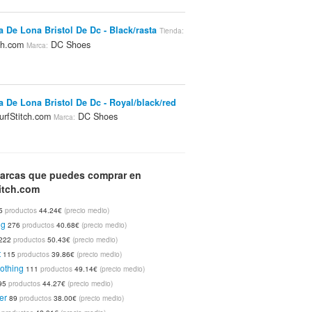
la De Lona Bristol De Dc - Black/rasta
Tienda:
tch.com
DC Shoes
Marca:
la De Lona Bristol De Dc - Royal/black/red
rfStitch.com
DC Shoes
Marca:
e Playa Jolie De Dakine, 20 L - Tango
arcas que puedes comprar en
itch.com
rfStitch.com
Dakine
Marca:
5
productos
44.24€
(precio medio)
ng
276
productos
40.68€
(precio medio)
222
productos
50.43€
(precio medio)
las De Ante De Niño De Puma - Rosa
Tienda:
t
115
productos
39.86€
(precio medio)
tch.com
PUMA
Marca:
othing
111
productos
49.14€
(precio medio)
95
productos
44.27€
(precio medio)
er
89
productos
38.00€
(precio medio)