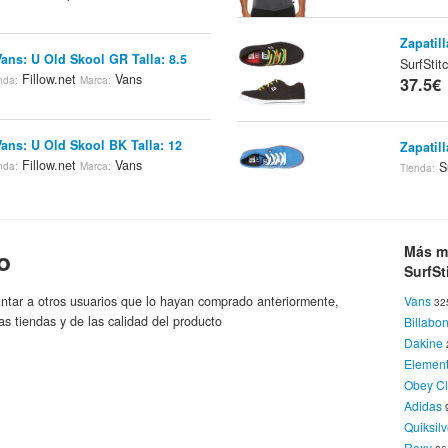
Zapatil
Vans: U Old Skool GR Talla: 8.5
SurfSti
Fillow.net
Vans
nda:
Marca:
37.5€
Vans: U Old Skool BK Talla: 12
Zapatil
Fillow.net
Vans
Su
nda:
Marca:
Tienda:
37.5€
Vans: U Zapato Barco BL Talla: 11
Bolso D
Más m
Fillow.net
Vans
o
ienda:
Marca:
SurfSt
Su
Tienda:
37.5€
ntar a otros usuarios que lo hayan comprado anteriormente,
Vans
32
 Vans 106V
Spartoo.es
Tienda:
Marca:
as tiendas y de las calidad del producto
Billabo
Dakine
Zapatil
Elemen
SurfSti
Obey Cl
37.5€
 Vans Old School
Spartoo.es
Tienda:
Adidas
Quiksilv
Roxy