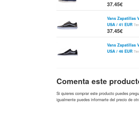
37.45€
Vans Zapatillas 
USA / 41 EUR
Tie
37.45€
Vans Zapatillas 
USA / 46 EUR
Tie
37.45€
Vans Zapatillas 
USA / 44.5 EUR
Comenta este product
T
37.45€
Si quieres comprar este producto puedes pregu
Zapatillas Altas
igualmente puedes informarte del precio de otr
Vans
37.5€
Zapatillas Altas
Vans
Marca:
37.5€