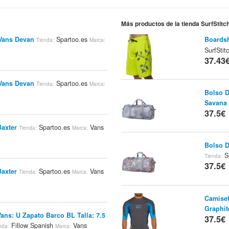
Más productos de la tienda SurfStit
 Vans Devan
Spartoo.es
Boardsh
Tienda:
Marca:
SurfSti
37.43
 Vans Devan
Spartoo.es
Tienda:
Marca:
Bolso D
Savana
37.5€
Baxter
Spartoo.es
Vans
Tienda:
Marca:
Bolso D
Su
Tienda:
37.5€
Baxter
Spartoo.es
Vans
Tienda:
Marca:
Camiset
Graphit
Vans: U Zapato Barco BL Talla: 7.5
37.5€
Fillow Spanish
Vans
nda:
Marca: