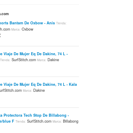
ch.com
orts Bantam De Oxbow - Anís
Tienda:
tch.com
Oxbow
Marca:
€
e Viaje De Mujer Eq De Dakine, 74 L -
SurfStitch.com
Dakine
Tienda:
Marca:
e Viaje De Mujer Eq De Dakine, 74 L - Kala
rfStitch.com
Dakine
Marca:
a Protectora Tech Stop De Billabong -
e/blue F
SurfStitch.com
Billabong
Tienda:
Marca: