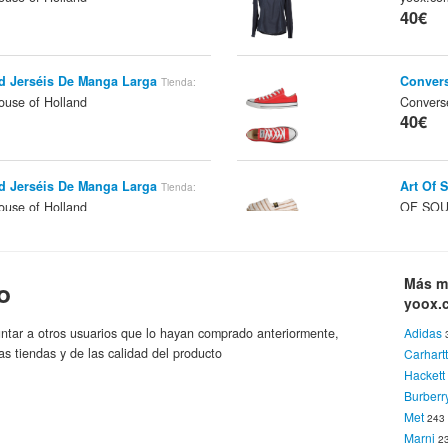
40€
d Jerséis De Manga Larga
Convers
Tienda:
use of Holland
Convers
40€
d Jerséis De Manga Larga
Art Of 
Tienda:
use of Holland
OF SOU
40€
Más m
o
nd Cárdigans
yoox.com
Pantone
Tienda:
Marca:
yoox.
40€
ntar a otros usuarios que lo hayan comprado anteriormente,
Adidas
as tiendas y de las calidad del producto
Carhart
Hackett
Burberr
nd Cárdigans
yoox.com
Wrangle
Tienda:
Marca:
Met
Wr
24
Marca:
40€
Marni
2