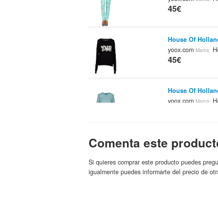
45€
House Of Hollan
yoox.com
Ho
Marca:
45€
House Of Hollan
yoox.com
Ho
Marca:
45€
Comenta este product
House Of Holla
House of Holland
49€
Si quieres comprar este producto puedes pregu
igualmente puedes informarte del precio de otr
House Of Holla
House of Holland
49€