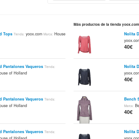
Más productos de la tienda yoox.co
nd Tops
yoox.com
House
Nolita 
Tienda:
Marca:
yoox.c
40€
d Pantalones Vaqueros
Nolita 
Tienda:
use of Holland
yoox.c
40€
d Pantalones Vaqueros
Bench 
Tienda:
use of Holland
Be
Marca:
40€
d Pantalones Vaqueros
Nolita 
Tienda:
use of Holland
yoox.c