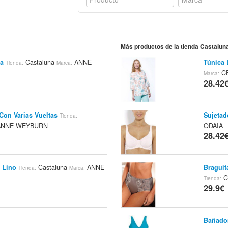
Más productos de la tienda Castalun
ja
Castaluna
ANNE
Túnica 
Tienda:
Marca:
CE
Marca:
28.42
 Con Varias Vueltas
Sujetad
Tienda:
NNE WEYBURN
ODAIA
28.42
 Lino
Castaluna
ANNE
Braguit
Tienda:
Marca:
C
Tienda:
29.9€
Bañado