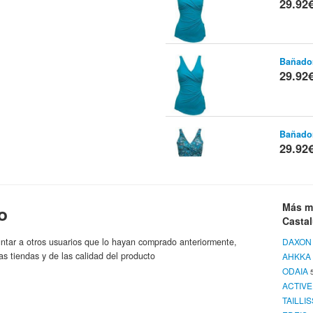
29.92
Bañado
29.92
Bañado
29.92
Sujetad
Más m
o
Casta
OD
Marca:
29.92
ntar a otros usuarios que lo hayan comprado anteriormente,
DAXON
as tiendas y de las calidad del producto
AHKKA
ODAIA
Cinturó
ACTIV
29.92
TAILLI