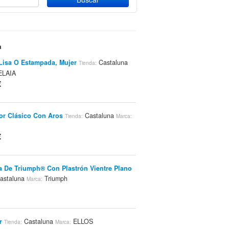
a
Lisa O Estampada, Mujer
Castaluna
Tienda:
LAIA
€
or Clásico Con Aros
Castaluna
Tienda:
Marca:
€
a De Triumph® Con Plastrón Vientre Plano
astaluna
Triumph
Marca:
r
Castaluna
ELLOS
Tienda:
Marca: