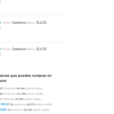
€
r
Castaluna
ELLOS
Tienda:
Marca:
€
r
Castaluna
ELLOS
Tienda:
Marca:
€
or Reductor Con Aros
arcas que puedes comprar en
Castaluna
Tienda:
luna
AIA
€
67
productos
46.04€
(precio medio)
62
productos
131.46€
(precio medio)
57
productos
22.69€
(precio medio)
n Para Anudar
Castaluna
ELLOS
Tienda:
Marca:
E WEAR
50
productos
28.07€
(precio medio)
€
SSIME
40
productos
52.40€
(precio medio)