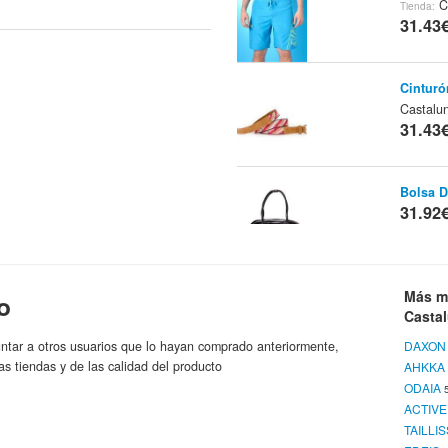
C
Tienda:
31.43
Cinturó
Castalu
31.43
Bolsa D
31.92
Jersey 
Más m
o
Con Tac
Casta
ANNE 
ntar a otros usuarios que lo hayan comprado anteriormente,
DAXON
31.99
as tiendas y de las calidad del producto
AHKKA
ODAIA
Pijama
ACTIV
OD
Marca:
TAILLI
31.99