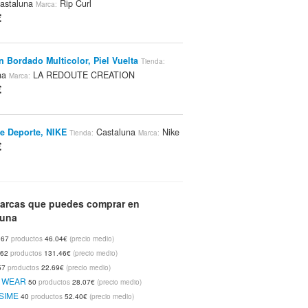
astaluna
Rip Curl
Marca:
€
n Bordado Multicolor, Piel Vuelta
Tienda:
na
LA REDOUTE CREATION
Marca:
€
e Deporte, NIKE
Castaluna
Nike
Tienda:
Marca:
€
Con Escote De Pico, De Materia Acrílica
arcas que puedes comprar en
to De Cachemir
luna
Castaluna
Tienda:
Marca:
WEYBURN
67
productos
46.04€
(precio medio)
€
62
productos
131.46€
(precio medio)
57
productos
22.69€
(precio medio)
 De Punto 100% Algodón
Castaluna
Tienda:
E WEAR
50
productos
28.07€
(precio medio)
AIA
SSIME
40
productos
52.40€
(precio medio)
€