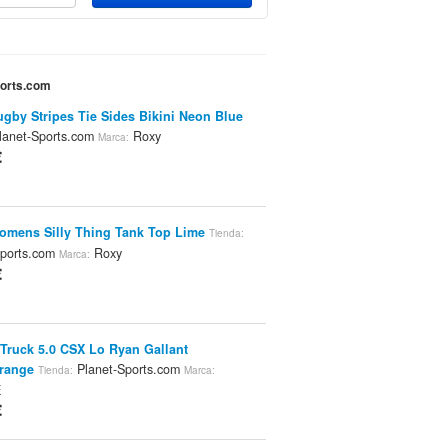
ports.com
gby Stripes Tie Sides Bikini Neon Blue
anet-Sports.com
Roxy
Marca:
€
mens Silly Thing Tank Top Lime
Tienda:
Sports.com
Roxy
Marca:
€
Truck 5.0 CSX Lo Ryan Gallant
range
Planet-Sports.com
Tienda:
Marca:
E
€