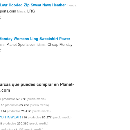
Layr Hooded Zip Sweat Navy Heather
Tienda:
Sports.com
LRG
Marca:
€
Monday Womens Ling Sweatshirt Power
Planet-Sports.com
Cheap Monday
nda:
Marca:
€
omens Mohikan Fleece Black
Planet-
Tienda:
com
Vans
Marca:
€
arcas que puedes comprar en Planet-
s.com
6
productos
57.77€
(precio medio)
165
productos
65.73€
(precio medio)
aggy 2 Pant Mid Blue
Planet-
Tienda:
k
124
productos
73.41€
(precio medio)
com
REELL
Marca:
SPORTSWEAR
€
116
productos
80.27€
(precio medio)
78
productos
250.36€
(precio medio)
productos
41.12€
(precio medio)