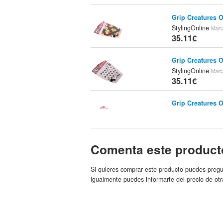
Grip Creatures O
StylingOnline
Marc
35.11€
Grip Creatures 
StylingOnline
Marc
35.11€
Grip Creatures O
StylingOnline
Marc
35.11€
Comenta este product
Fundas Para Surf
Retro/Fish 6.3 -
Online Shop
Marca
Si quieres comprar este producto puedes pregu
37.95€
igualmente puedes informarte del precio de otr
Tail Pad Split B
Blue/black
Tienda
Leisure