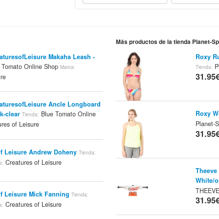
Más productos de la tienda Planet-S
eaturesofLeisure Makaha Leash -
Roxy Ru
 Tomato Online Shop
Pl
Marca:
Tienda:
31.95
ure
eaturesofLeisure Ancle Longboard
Roxy Wo
k-clear
Blue Tomato Online
Tienda:
Planet-
res of Leisure
31.95
Of Leisure Andrew Doheny
Tienda:
Creatures of Leisure
a:
Theeve 
White/o
THEEV
Of Leisure Mick Fanning
Tienda:
31.95
Creatures of Leisure
a: