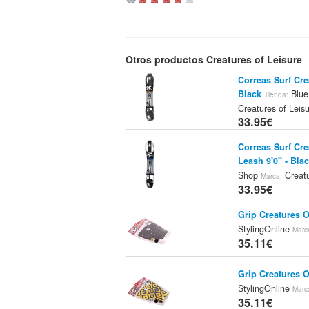
Otros productos Creatures of Leisure
Correas Surf Cr
Black
Blue
Tienda:
Creatures of Leis
33.95€
Correas Surf Cr
Leash 9'0" - Blac
Shop
Creatu
Marca:
33.95€
Grip Creatures 
StylingOnline
Marc
35.11€
Grip Creatures 
StylingOnline
Marc
35.11€