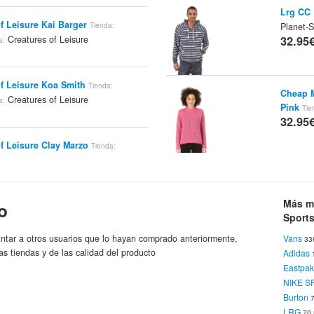
Lrg CC 
f Leisure Kai Barger
Planet-
Tienda:
32.95
Creatures of Leisure
a:
Of Leisure Koa Smith
Tienda:
Cheap 
Creatures of Leisure
a:
Pink
Tie
32.95
f Leisure Clay Marzo
Tienda:
Creatures of Leisure
a:
Vans W
Sports.
32.95
Más m
o
 CreaturesofLeisure Stretch Sox
Sport
 Aqua/black
Blue Tomato
Tienda:
Creatures of Leisure
:
ntar a otros usuarios que lo hayan comprado anteriormente,
Vans
33
as tiendas y de las calidad del producto
Adidas
Reell B
Eastpa
Sports.
lue/black De Creatures Of Leisure -
NIKE 
32.95
SurfStitch.com
Creatures of
:
Marca:
Burton
LRG
70