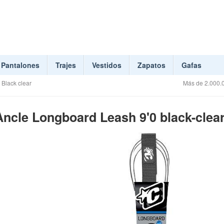
Pantalones
Trajes
Vestidos
Zapatos
Gafas
 Black clear
Más de 2.000.0
Ancle Longboard Leash 9'0 black-clea