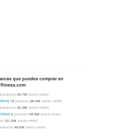
arcas que puedes comprar en
fitness.com
6
productos
94.73€
(precio medio)
Dance
19
productos
28.34€
(precio medio)
5
productos
32.38€
(precio medio)
Armour
2
productos
39.45€
(precio medio)
tos
121.20€
(precio medio)
productos
49.00€
(precio medio)