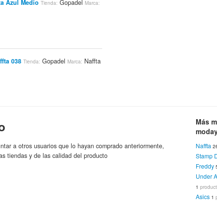
ta Azul Medio
Gopadel
Tienda:
Marca:
ffta 038
Gopadel
Naffta
Tienda:
Marca:
Más m
o
Ne/az/rs
Forum Sport
Tienda:
Marca:
moday
ntar a otros usuarios que lo hayan comprado anteriormente,
Naffta
2
as tiendas y de las calidad del producto
Stamp 
Freddy
affta 032 Negro Azul
Tienda:
Under 
fta
1
produc
Asics
1