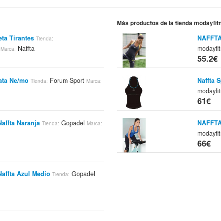
Más productos de la tienda modayfi
ta Tirantes
NAFFTA 
Tienda:
m
Naffta
modayfi
Marca:
55.2€
rata Ne/mo
Forum Sport
Naffta 
Tienda:
Marca:
modayfi
61€
affta Naranja
Gopadel
NAFFTA 
Tienda:
Marca:
modayfi
66€
affta Azul Medio
Gopadel
Tienda: