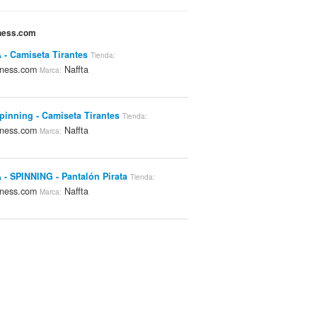
tness.com
- Camiseta Tirantes
Tienda:
tness.com
Naffta
Marca:
Spinning - Camiseta Tirantes
Tienda:
tness.com
Naffta
Marca:
- SPINNING - Pantalón Pirata
Tienda:
tness.com
Naffta
Marca: