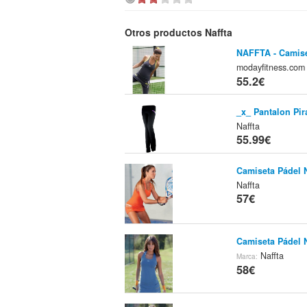
Otros productos Naffta
NAFFTA - Camise
modayfitness.co
55.2€
_x_ Pantalon Pi
Naffta
55.99€
Camiseta Pádel N
Naffta
57€
Camiseta Pádel N
Naffta
Marca:
58€