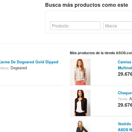
Busca más productos como este
Más productos de la tienda ASOS.c
Karma De Dogeared Gold Dipped
Camisa
m
Dogeared
Multina
Marca:
29.67
Chaque
A
Tienda:
29.67
Vestido
ASOS N