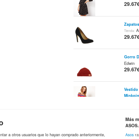
29.67
Zapato
A
Tienda:
29.67
Gorro D
Edwin
29.67
Vestido
Minkpin
Mink Pin
29.82
Más m
o
Minives
ASOS
TFNC N
29.82
ntar a otros usuarios que lo hayan comprado anteriormente,
Asos
13