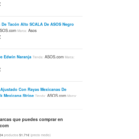
€
s De Tacón Alto SCALA De ASOS Negro
SOS.com
Asos
Marca:
€
e Edwin Naranja
ASOS.com
Tienda:
Marca:
€
 Ajustado Con Rayas Mexicanas De
k Mexicana Stripe
ASOS.com
Tienda:
Marca:
k
€
arcas que puedes comprar en
tido Ajustado Con Laterales De Encaje De
.com
egro
ASOS.com
TFNC
Tienda:
Marca:
€
24
productos
51.71€
(precio medio)