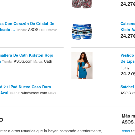
24.27
os Con Corazón De Cristal De
Calzonc
teado ...
ASOS.com
Klein A
Tienda:
Marca:
24.27
mallera De Cath Kidston Rojo
Vestido
n
ASOS.com
Cath
De Lips
Tienda:
Marca:
Lipsy
24.27
ad 2 / IPad Nuevo Caso Duro
Satchel
 Azul
windycase.com
ASOS.
Tienda:
Marca:
24.27
Más m
o
d 2 / IPad Duro Nuevo Caso -
Camisa 
ASOS
ycase.com
Cath Kidston
Marca:
A
Tienda:
24.31
ntar a otros usuarios que lo hayan comprado anteriormente,
Asos
13