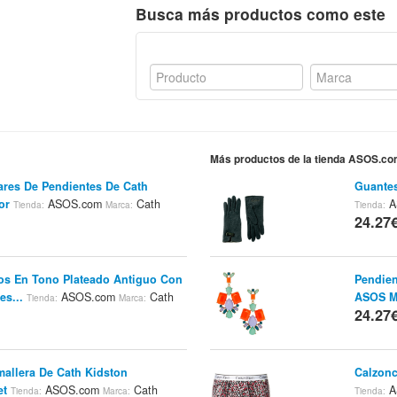
Busca más productos como este
Más productos de la tienda ASOS.c
ares De Pendientes De Cath
Guante
or
ASOS.com
Cath
A
Tienda:
Marca:
Tienda:
24.27
os En Tono Plateado Antiguo Con
Pendien
es...
ASOS.com
Cath
ASOS Mu
Tienda:
Marca:
24.27
mallera De Cath Kidston
Calzonc
et
ASOS.com
Cath
A
Tienda:
Marca:
Tienda: