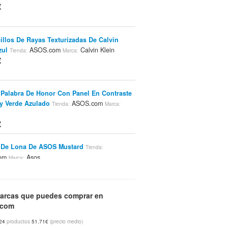
€
illos De Rayas Texturizadas De Calvin
zul
ASOS.com
Calvin Klein
Tienda:
Marca:
€
 Palabra De Honor Con Panel En Contraste
y Verde Azulado
ASOS.com
Tienda:
Marca:
€
 De Lona De ASOS Mustard
Tienda:
com
Asos
Marca:
€
arcas que puedes comprar en
Oxford De Jack & Jones Intelligence Azul
.com
SOS.com
Jack & Jones
Marca:
€
24
productos
51.71€
(precio medio)