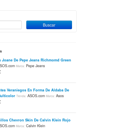
om
s Joane De Pepe Jeans Richmomd Green
SOS.com
Pepe Jeans
Marca:
€
tes Veraniegos En Forma De Aldaba De
lticolor
ASOS.com
Asos
Tienda:
Marca:
€
illos Chevron Skin De Calvin Klein Rojo
SOS.com
Calvin Klein
Marca: