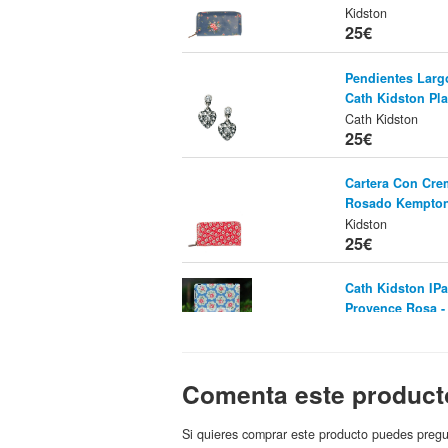
Kidston
25€
Pendientes Larg
Cath Kidston Pla
Cath Kidston
25€
Cartera Con Cre
Rosado Kempto
Kidston
25€
Cath Kidston IP
Provence Rosa -
Cath Kidston
25.19€
Comenta este product
Cath Kidston IPa
Raya
wind
Tienda:
25.19€
Si quieres comprar este producto puedes pregu