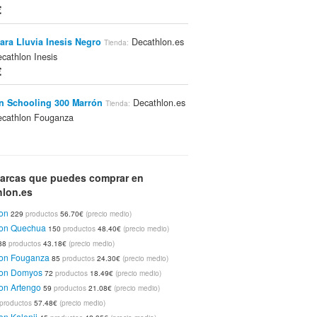
€
ara Lluvia Inesis Negro
Decathlon.es
Tienda:
cathlon Inesis
€
n Schooling 300 Marrón
Decathlon.es
Tienda:
cathlon Fouganza
€
 Gb-500
Decathlon.es
Decathlon
Tienda:
Marca:
arcas que puedes comprar en
za
€
hlon.es
on
229
productos
56.70€
(precio medio)
ner España
Decathlon.es
Tienda:
Marca:
lon Quechua
150
productos
48.40€
(precio medio)
on Fouganza
88
productos
43.18€
(precio medio)
€
lon Fouganza
85
productos
24.30€
(precio medio)
lon Domyos
72
productos
18.49€
(precio medio)
 Hrc Gris Oscuro
Decathlon.es
on Artengo
Tienda:
Marca:
59
productos
21.08€
(precio medio)
on Fouganza
productos
57.48€
(precio medio)
€
on Kalenji