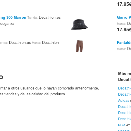
17.95
ing 300 Marrón
Decathlon.es
Gorro P
Tienda:
Fouganza
De
Marca:
17.95
Decathlon.es
Decathlon
Pantaló
ienda:
Marca:
De
Marca:
17.95
ña
Decathlon.es
Maletín
Tienda:
Marca:
Más m
o
nza
Fougan
17.95
Decat
ntar a otros usuarios que lo hayan comprado anteriormente,
Decathl
s Oscuro
Decathlon.es
Kit Win
Tienda:
Marca:
as tiendas y de las calidad del producto
Decath
nza
Decathl
Adidas
17.95
Decath
Decath
anza Vintage
Decathlon.es
Chaleco
Tienda:
Decathl
Fouganza
Decathl
Nike
47
17.95
Decathl