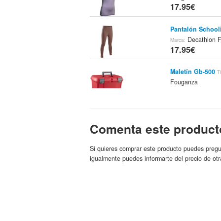
17.95€
Pantalón School
Decathlon 
Marca:
17.95€
Maletín Gb-500
T
Fouganza
17.95€
Kit Winner Espa
Comenta este product
Decathlon Fouga
17.95€
Si quieres comprar este producto puedes pregu
Chaleco Hrc Gri
igualmente puedes informarte del precio de otr
Decathlon Fouga
17.95€
Polo Mujer Foug
Decathlon 
Marca:
19.95€