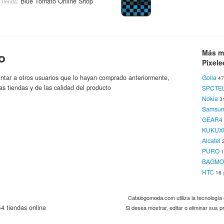
Blue Tomato Online Shop
Tienda:
Carcasa
Vellutt
 Corta Roxy Sun So Bright Fly
VELLUT
Más m
o
Blue Tomato Online Shop
Tienda:
19€
Pixel
ntar a otros usuarios que lo hayan comprado anteriormente,
Golla
4
as tiendas y de las calidad del producto
SPCTE
Carcasa
Nokia
3
tty
Redcoon.es
Roxy
Vellutt
Tienda:
Marca:
Samsu
VELLUT
GEAR4
19€
KUKUX
Carcasa
Alcatel
 Corta Roxy Sun So Bright Fly
P
PURO
Tienda:
Blue Tomato Online Shop
Tienda:
19€
BAGMO
HTC
16
oral
Redcoon.es
Roxy
Catalogomoda.com utiliza la tecnologí
Tienda:
Marca:
Carcasa
4 tiendas online
Si desea mostrar, editar o eliminar sus
VECT02
19€