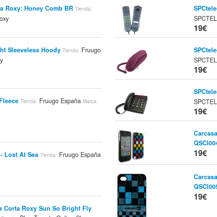
ca Roxy: Honey Comb BR
SPCtele
Tienda:
oxy
SPCTE
19€
ht Sleeveless Hoody
Fruugo
SPCtele
Tienda:
y
SPCTE
19€
SPCtel
Fleece
Fruugo España
SPCTE
Tienda:
Marca:
19€
Carcasa
QSCI00
19€
- Lost At Sea
Fruugo España
Tienda:
Carcasa
QSCI00
19€
 Corta Roxy Sun So Bright Fly