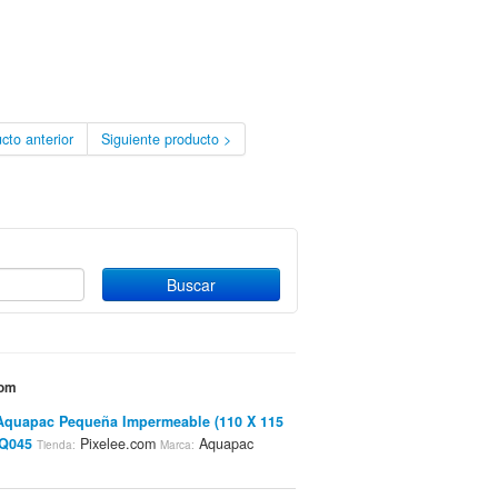
cto anterior
Siguiente producto >
com
quapac Pequeña Impermeable (110 X 115
AQ045
Pixelee.com
Aquapac
Tienda:
Marca: