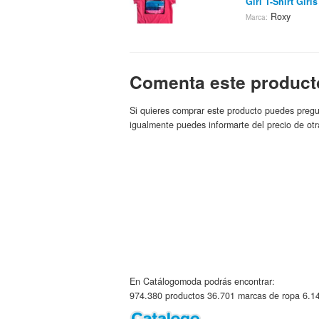
Girl T-Shirt Girls
Roxy
Marca:
18.95€
Camisetas Manga
Comenta este product
Girl T-Shirt Girls
Roxy
Marca:
18.95€
Si quieres comprar este producto puedes pregu
igualmente puedes informarte del precio de otr
Roxy Carcasa Do
18.95€
Camisetas Manga
Girl T-Shirt Girls
Roxy
Marca:
18.95€
En Catálogomoda podrás encontrar:
Roxy Carcasa Fl
18.95€
974.380 productos 36.701 marcas de ropa 6.14