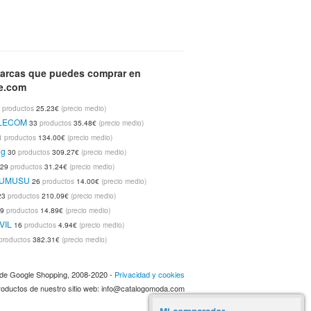
 Mariposas Samsung I9300 Galaxy S3
o - VECT028
Pixelee.com
Tienda:
Marca:
TO
arcas que puedes comprar en
ee.com
7
productos
25.23€
(precio medio)
LECOM
33
productos
35.48€
(precio medio)
 Hormigas Samsung I9300 Galaxy S3
1
productos
134.00€
(precio medio)
o - VECT027
Pixelee.com
Tienda:
Marca:
ng
30
productos
309.27€
(precio medio)
TO
29
productos
31.24€
(precio medio)
UMUSU
26
productos
14.00€
(precio medio)
 Aguas Apple IPhone 5 Vellutto - VECT031
23
productos
210.09€
(precio medio)
ixelee.com
VELLUTTO
Marca:
19
productos
14.89€
(precio medio)
VIL
16
productos
4.94€
(precio medio)
productos
382.31€
(precio medio)
a de Google Shopping, 2008-2020 -
Privacidad y cookies
 Hormigas Apple IPhone 5 Vellutto -
 productos de nuestro sitio web: info@catalogomoda.com
6
Pixelee.com
VELLUTTO
Tienda:
Marca: