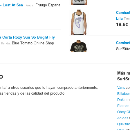
- Lost At Sea
Fruugo España
Tienda:
Camiset
Lila
Tien
18.6€
 Corta Roxy Sun So Bright Fly
Camiset
Blue Tomato Online Shop
Tienda:
SurfSti
18.6€
 Corta Roxy Sun So Bright Fly
Camiset
Más m
o
Blue Tomato Online Shop
Tienda:
SurfSt
Su
Tienda:
18.6€
ntar a otros usuarios que lo hayan comprado anteriormente,
Vans
32
as tiendas y de las calidad del producto
Billabo
Dakine
tty
Redcoon.es
Roxy
Tienda:
Marca:
Camiset
Elemen
SurfSti
Obey Cl
18.6€
Adidas
Quiksilv
 Corta Roxy Sun So Bright Fly
Roxy