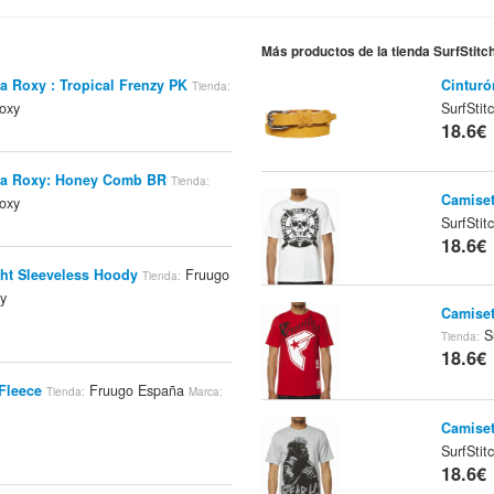
Más productos de la tienda SurfStit
a Roxy : Tropical Frenzy PK
Cinturó
Tienda:
oxy
SurfSti
18.6€
ca Roxy: Honey Comb BR
Tienda:
Camiset
oxy
SurfSti
18.6€
ht Sleeveless Hoody
Fruugo
Tienda:
y
Camiset
Su
Tienda:
18.6€
Fleece
Fruugo España
Tienda:
Marca:
Camiset
SurfSti
18.6€