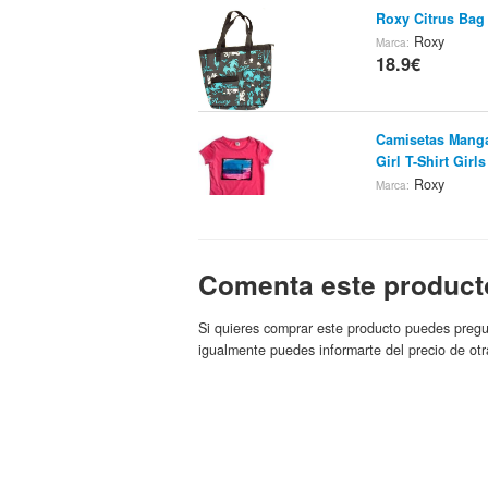
Roxy Citrus Bag 
Roxy
Marca:
18.9€
Camisetas Manga
Girl T-Shirt Girls
Roxy
Marca:
18.95€
Camisetas Manga
Comenta este product
Girl T-Shirt Girls
Roxy
Marca:
18.95€
Si quieres comprar este producto puedes pregu
igualmente puedes informarte del precio de otr
Roxy Carcasa Do
18.95€
Camisetas Manga