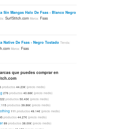
a Sin Mangas Halo De Fsas - Blanco Negro
SurfStitch.com
Fsas
da:
Marca:
a Native De Fsas - Negro Tostado
Tienda:
tch.com
Fsas
Marca:
a Sin Mangas Fear Us De Fsas - Rojo Rojo
arcas que puedes comprar en
itch.com
rfStitch.com
Fsas
Marca:
6
productos
44.23€
(precio medio)
ng
276
productos
40.68€
(precio medio)
222
productos
50.43€
(precio medio)
a Rough House De Fsas - Negro
Tienda:
t
115
productos
39.86€
(precio medio)
tch.com
Fsas
Marca:
othing
111
productos
49.14€
(precio medio)
95
productos
44.27€
(precio medio)
er
89
productos
38.00€
(precio medio)