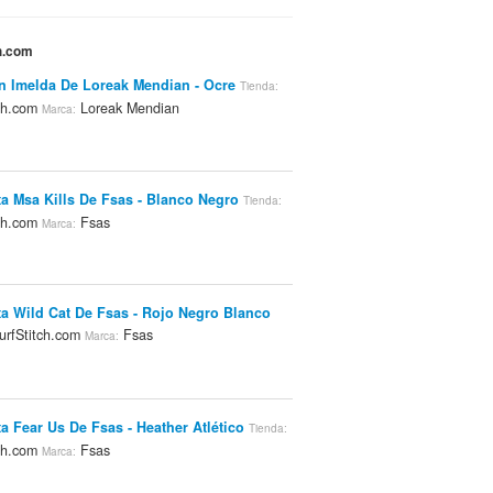
ch.com
n Imelda De Loreak Mendian - Ocre
Tienda:
tch.com
Loreak Mendian
Marca:
a Msa Kills De Fsas - Blanco Negro
Tienda:
tch.com
Fsas
Marca:
a Wild Cat De Fsas - Rojo Negro Blanco
rfStitch.com
Fsas
Marca:
a Fear Us De Fsas - Heather Atlético
Tienda:
tch.com
Fsas
Marca: