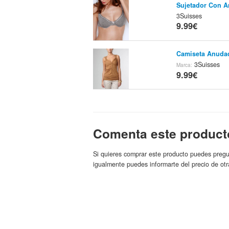
Sujetador Con A
3Suisses
9.99€
Camiseta Anuda
3Suisses
Marca:
9.99€
Camiseta Manga 
3Suisses
9.99€
Comenta este product
Camiseta Manga 
Si quieres comprar este producto puedes pregu
3Suisses
igualmente puedes informarte del precio de otr
9.99€
Camiseta Béniti
3Suisses
Marca:
9.99€