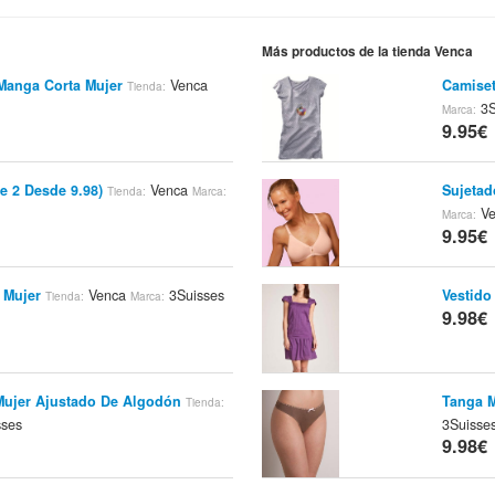
Más productos de la tienda Venca
Manga Corta Mujer
Venca
Camiset
Tienda:
3S
Marca:
9.95€
e 2 Desde 9.98)
Venca
Sujetad
Tienda:
Marca:
Ve
Marca:
9.95€
 Mujer
Venca
3Suisses
Vestido
Tienda:
Marca:
9.98€
 Mujer Ajustado De Algodón
Tanga M
Tienda:
ses
3Suisse
9.98€