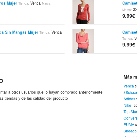
ros Mujer
Venca
Camiset
Tienda:
Marca:
3S
Marca:
9.99€
da Sin Mangas Mujer
Venca
Camiset
Tienda:
V
Tienda:
9.99€
Corta Niña
Venca
Sujetad
Tienda:
Marca:
Venca
M
9.99€
Más m
o
Venca
5
Corta Niña
Venca
Vestido
Tienda:
Marca:
ntar a otros usuarios que lo hayan comprado anteriormente,
3Suisse
3S
Marca:
as tiendas y de las calidad del producto
Adidas
9.99€
Nike
13
Top Stu
Conver
er Manga Larga Mujer
Venca
Molde D
Tienda:
PUMA
V
Tienda:
Sheego
9.99€