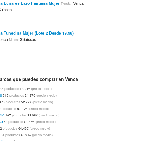
a Lunares Lazo Fantasía Mujer
Venca
Tienda:
uisses
a Tunecina Mujer (Lote 2 Desde 19,98)
enca
3Suisses
Marca:
or Tul Bordado Con Aros Mujer
Tienda:
3Suisses
arca:
arcas que puedes comprar en Venca
84
productos
18.04€
(precio medio)
 Algodón Cuello Alto Niña
Venca
Tienda:
s
515
productos
24.37€
(precio medio)
uisses
376
productos
52.22€
(precio medio)
2
productos
87.37€
(precio medio)
dio
107
productos
33.08€
(precio medio)
se
63
productos
63.47€
(precio medio)
e Silicona Pastelero En Forma De Libro
62
productos
64.49€
(precio medio)
enca
Venca
Marca:
61
productos
40.91€
(precio medio)