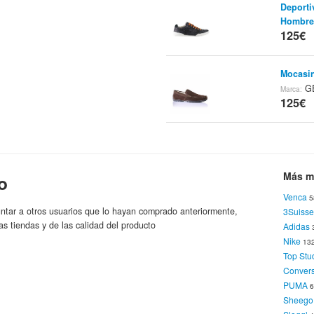
Deport
Hombre
125€
Mocasi
G
Marca:
125€
Abrigo
125.9
Más m
o
Venca
5
Deporti
ntar a otros usuarios que lo hayan comprado anteriormente,
3Suisse
Venca
M
as tiendas y de las calidad del producto
Adidas
126€
Nike
13
Top Stu
Conver
Deporti
PUMA
Venca
M
Sheego
126€