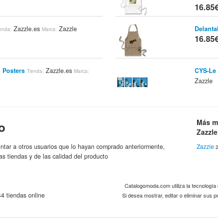
16.85
Zazzle.es
Zazzle
Delantal
enda:
Marca:
16.85
 Posters
Zazzle.es
CYS-Le 
Tienda:
Marca:
Zazzle
16.85
Zazzle.es
Zazzle
Te Amo 
enda:
Marca:
16.85
Más m
o
Zazzle
ntar a otros usuarios que lo hayan comprado anteriormente,
Zazzle
2
Irlandés Del Fútbol 2012 De Irland
Fútbol 
as tiendas y de las calidad del producto
Zazzle.es
Zazzle
Camise
Marca:
16.85
Catalogomoda.com utiliza la tecnologí
4 tiendas online
Si desea mostrar, editar o eliminar sus
s ángeles De Momma
Delanta
Tienda:
zzle
Zazzle.
16.85