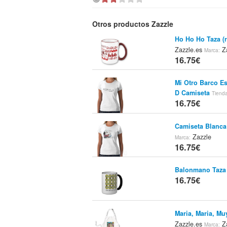
Otros productos Zazzle
Ho Ho Ho Taza (r
Zazzle.es
Za
Marca:
16.75€
Mi Otro Barco E
D Camiseta
Tiend
16.75€
Camiseta Blanca
Zazzle
Marca:
16.75€
Balonmano Taza
16.75€
Maria, Maria, Mu
Zazzle.es
Za
Marca: