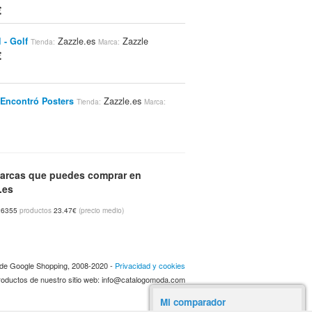
€
 - Golf
Zazzle.es
Zazzle
Tienda:
Marca:
€
Encontró Posters
Zazzle.es
Tienda:
Marca:
€
Tshirt
Zazzle.es
Zazzle
Tienda:
Marca:
€
arcas que puedes comprar en
.es
6355
productos
23.47€
(precio medio)
2012 Del Irlandés Del Fútbol 2012 De Irland
tas
Zazzle.es
Zazzle
Tienda:
Marca:
€
a de Google Shopping, 2008-2020 -
Privacidad y cookies
 productos de nuestro sitio web: info@catalogomoda.com
l De Los ángeles De Momma
Tienda:
es
Zazzle
Marca:
Mi comparador
€