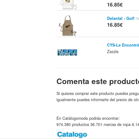
16.85€
Delantal - Golf
Ti
16.85€
CYS-Le Encontró
Zazzle
16.85€
Te Amo Tshirt
Ti
16.85€
Comenta este product
Si quieres comprar este producto puedes pregu
Fútbol 2012 Del 
igualmente puedes informarte del precio de otr
Camisetas
Tienda:
16.85€
En Catálogomoda podrás encontrar:
974.380 productos 36.701 marcas de ropa 6.14
Delantal De Lo
Zazzle.es
Za
Marca:
16.85€