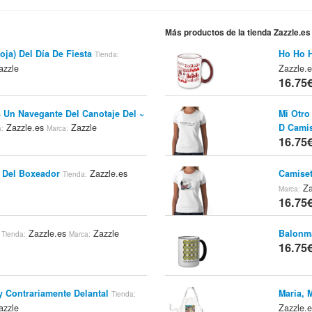
Más productos de la tienda Zazzle.es
oja) Del Día De Fiesta
Ho Ho H
Tienda:
zzle
Zazzle.
16.75
s Un Navegante Del Canotaje Del ~
Mi Otro
Zazzle.es
Zazzle
D Cami
a:
Marca:
16.75
 Del Boxeador
Zazzle.es
Camiset
Tienda:
Za
Marca:
16.75
Zazzle.es
Zazzle
Balonm
Tienda:
Marca:
16.75
y Contrariamente Delantal
Maria, 
Tienda:
zzle
Zazzle.