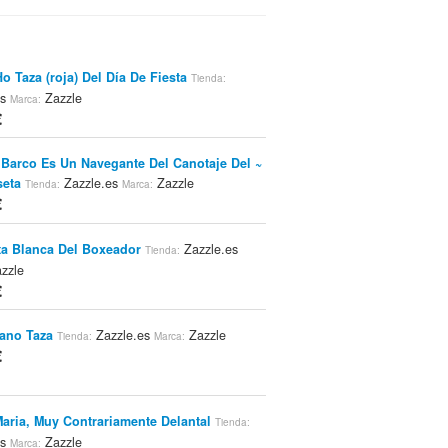
o Taza (roja) Del Día De Fiesta
Tienda:
es
Zazzle
Marca:
€
 Barco Es Un Navegante Del Canotaje Del ~
seta
Zazzle.es
Zazzle
Tienda:
Marca:
€
a Blanca Del Boxeador
Zazzle.es
Tienda:
zzle
€
ano Taza
Zazzle.es
Zazzle
Tienda:
Marca:
€
Maria, Muy Contrariamente Delantal
Tienda:
es
Zazzle
Marca: