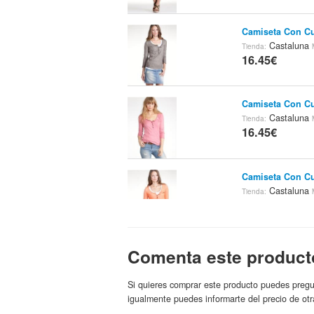
Camiseta Con Cu
Castaluna
Tienda:
16.45€
Camiseta Con Cu
Castaluna
Tienda:
16.45€
Camiseta Con Cu
Castaluna
Tienda:
16.45€
Camiseta Sin M
Comenta este product
ACTIVE W
Marca:
16.74€
Si quieres comprar este producto puedes pregu
igualmente puedes informarte del precio de otr