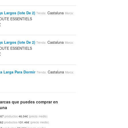
s Largos (lote De 2)
Castaluna
Tienda:
Marca:
OUTE ESSENTIELS
€
s Largos (lote De 2)
Castaluna
Tienda:
Marca:
OUTE ESSENTIELS
€
a Larga Para Dormir
Castaluna
Tienda:
Marca:
€
a Manga 3/4, 3 Colores, Mujer
arcas que puedes comprar en
Tienda:
luna
na
CELAIA
Marca:
€
67
productos
46.04€
(precio medio)
62
productos
131.46€
(precio medio)