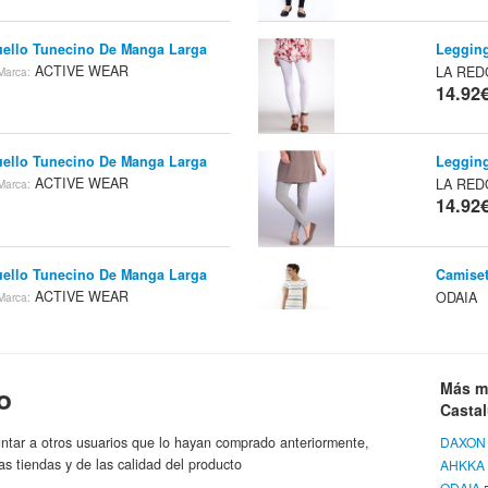
ello Tunecino De Manga Larga
Legging
ACTIVE WEAR
LA RED
Marca:
14.92
ello Tunecino De Manga Larga
Legging
ACTIVE WEAR
LA RED
Marca:
14.92
ello Tunecino De Manga Larga
Camiset
ACTIVE WEAR
ODAIA
Marca:
14.92
angas Estampada
Castaluna
Camiset
Más m
o
Tienda:
Casta
EAR
Castalu
14.92
ntar a otros usuarios que lo hayan comprado anteriormente,
DAXON
as tiendas y de las calidad del producto
AHKKA
ODAIA