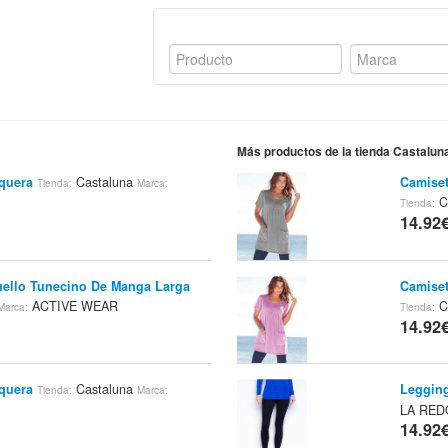
Más productos de la tienda Castalun
aquera
Castaluna
Camise
Tienda:
Marca:
C
Tienda:
14.92
ello Tunecino De Manga Larga
Camise
ACTIVE WEAR
C
Marca:
Tienda:
14.92
aquera
Castaluna
Legging
Tienda:
Marca:
LA RED
14.92