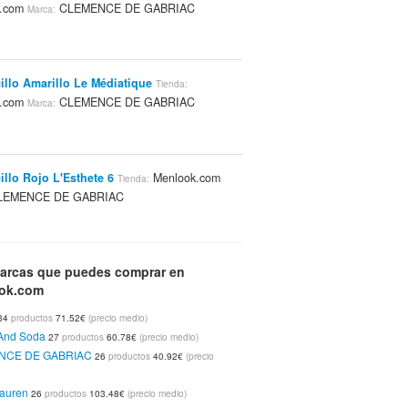
k.com
CLEMENCE DE GABRIAC
Marca:
illo Amarillo Le Médiatique
Tienda:
k.com
CLEMENCE DE GABRIAC
Marca:
illo Rojo L'Esthete 6
Menlook.com
Tienda:
EMENCE DE GABRIAC
arcas que puedes comprar en
illo VerdeL'Endurant
Menlook.com
Tienda:
ok.com
EMENCE DE GABRIAC
34
productos
71.52€
(precio medio)
And Soda
27
productos
60.78€
(precio medio)
NCE DE GABRIAC
26
productos
40.92€
(precio
illo Azul Le Médiatique 5
Tienda:
k.com
CLEMENCE DE GABRIAC
Marca:
auren
26
productos
103.48€
(precio medio)