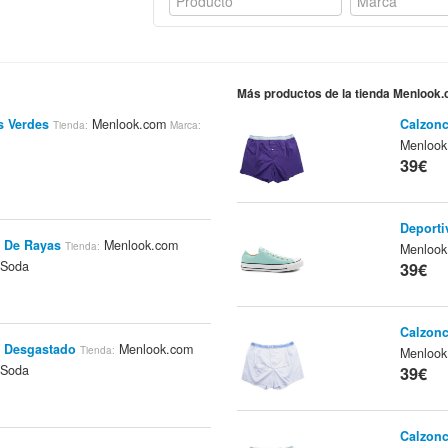
Más productos de la tienda Menlook
s Verdes
Menlook.com
Calzonci
Tienda:
Marca:
Menloo
39€
Deporti
o De Rayas
Menlook.com
Tienda:
Menloo
 Soda
39€
Calzonc
o Desgastado
Menlook.com
Tienda:
Menloo
 Soda
39€
Calzonci