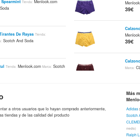
e Spearmint
Menlook.com
Tienda:
Menloo
 Soda
39€
Calzonc
Tirantes De Rayas
Tienda:
Menloo
Scotch And Soda
39€
a:
Calzonc
zul
Menlook.com
Scotch
Tienda:
Marca:
CL
Marca:
39€
Más m
o
Calzonc
Menlo
CL
Marca:
39€
ntar a otros usuarios que lo hayan comprado anteriormente,
Adidas
as tiendas y de las calidad del producto
Scotch 
CLEME
Calzonc
medio)
Menloo
Ralph L
39€