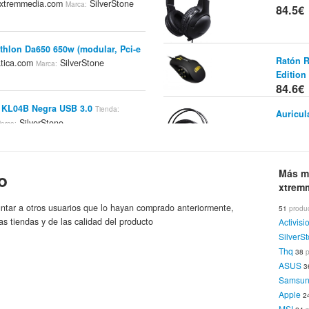
xtremmedia.com
SilverStone
Marca:
84.5€
thlon Da650 650w (modular, Pci-e
Ratón R
tica.com
SilverStone
Marca:
Edition
84.6€
e KL04B Negra USB 3.0
Tienda:
Auricul
SilverStone
arca:
x
Tienda:
84.7€
Más m
o
5B USB 3.0 Negro
Tienda:
xtrem
Auricul
SilverStone
arca:
x
Tienda:
ntar a otros usuarios que lo hayan comprado anteriormente,
51
produ
84.7€
as tiendas y de las calidad del producto
Activisi
SilverS
 Decathlon Da650 650w (modular,
Caja LI
Changlonet
SilverStone
Thq
38
:
Marca:
Li
ASUS
Marca:
3
86.7€
Samsu
Apple
2
 Raven SG-05B Mini Itx - Ventana
MSI