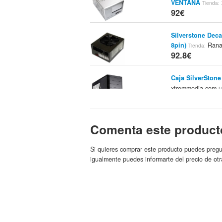
VENTANA
Tienda:
92€
Silverstone Deca
8pin)
Rana
Tienda:
92.8€
Caja SilverSton
xtremmedia.com
M
93.7€
Comenta este product
SilverStone GD0
PcComponentes
M
Si quieres comprar este producto puedes pregu
94€
igualmente puedes informarte del precio de otr
F.a. Silverstone
Pci-e 8pin)
Tienda
94.5€
Caja Silverstone