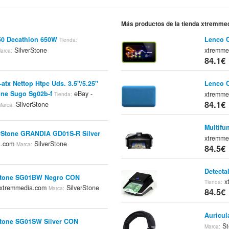
Más productos de la tienda xtremme
50 Decathlon 650W
Lenco C
Tienda:
SilverStone
xtremme
arca:
84.1€
atx Nettop Htpc Uds. 3.5"/5.25"
Lenco C
one Sugo Sg02b-f
eBay -
xtremme
Tienda:
84.1€
SilverStone
Marca:
Multifu
rStone GRANDIA GD01S-R Silver
xtremme
a.com
SilverStone
Marca:
84.5€
Detecta
rStone SG01BW Negro CON
x
Tienda:
xtremmedia.com
SilverStone
Marca:
84.5€
Auricul
Stone SG01SW Silver CON
St
Marca: