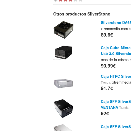
Otros productos SilverStone
Silverstone DA6
xtremmedia.com
M
89.6€
Caja Cubo Micro-
Usb 3.0 Silverst
mas-de-lo-mismo
90.99€
Caja HTPC Silve
xtremmedi
Tienda:
91.7€
Caja SFF Silve
VENTANA
Tienda:
92€
Caja SFF Silver