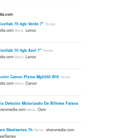
dia.com
ooltab 70 4gb Verde 7"
Tienda:
dia.com
Lenco
Marca:
ooltab 70 4gb Azul 7"
Tienda:
dia.com
Lenco
Marca:
nción Canon Pixma Mg5350 Wifi
Tienda:
dia.com
Canon
Marca:
lia Detector Motorizado De Billetes Falsos
tremmedia.com
Oem
Marca:
are Steelseries 7h
xtremmedia.com
Tienda:
eelSeries