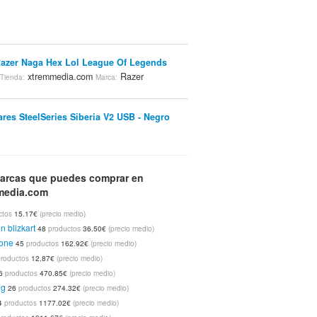
azer Naga Hex Lol League Of Legends
xtremmedia.com
Razer
Tienda:
Marca:
ares SteelSeries Siberia V2 USB - Negro
tremmedia.com
SteelSeries
Marca:
arcas que puedes comprar en
media.com
ares SteelSeries Siberia V2 USB Blanco
tremmedia.com
SteelSeries
Marca:
ctos
15.17€
(precio medio)
on blizkart
48
productos
36.50€
(precio medio)
tone
45
productos
162.92€
(precio medio)
AN-LI PC-8NB Negra
xtremmedia.com
Tienda:
productos
12.87€
(precio medio)
an Li
6
productos
470.85€
(precio medio)
ng
26
productos
274.32€
(precio medio)
4
productos
1177.02€
(precio medio)