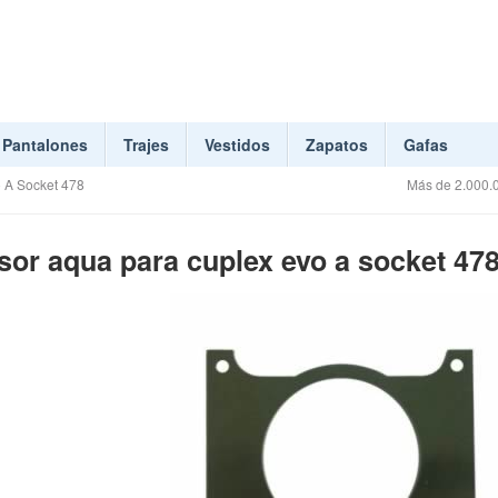
Pantalones
Trajes
Vestidos
Zapatos
Gafas
 A Socket 478
Más de 2.000.0
or aqua para cuplex evo a socket 47