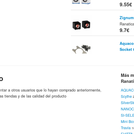
9.55€
Zignum 
Ranatic
9.7€
Aquaco
Socket 
AQUAC
9.9€
Aquacom
Más m
o
R
Tienda:
Ranat
9.95€
ntar a otros usuarios que lo hayan comprado anteriormente,
AQUAC
as tiendas y de las calidad del producto
Scythe
Titan T
SilverS
Vga
Tien
NANOC
10.1€
SI-SEL
Mini Bo
Epic Ge
Travla
1
Ranatic
EVITTA