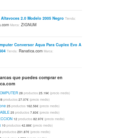
Altavoces 2.0 Modelo 2005 Negro
Tienda:
a.com
ZIGNUM
Marca:
mputer Conversor Aqua Para Cuplex Evo A
604
Ranatica.com
Tienda:
Marca:
OMPUTER
puter Docking-modul Para Airplex Evo
arcas que puedes comprar en
anatica.com
AQUACOMPUTER
Marca:
ica.com
OMPUTER
28
productos
25.19€
(precio medio)
28
productos
27.07€
(precio medio)
tc-cuv2ab. Disipador Y Cooler Para Chipset
tone
25
productos
162.56€
(precio medio)
Ranatica.com
Titan
da:
Marca:
ABLE
25
productos
7.83€
(precio medio)
ECCION
12
productos
82.97€
(precio medio)
x
10
productos
42.88€
(precio medio)
ar Hybrid Pad Small. Alfombrilla
Tienda:
0
productos
201.87€
(precio medio)
a.com
EPIC GEAR
Marca: