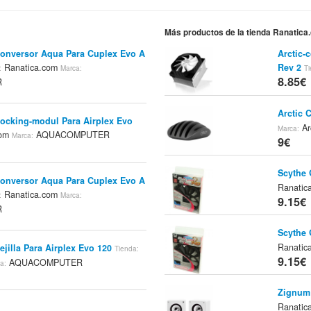
Más productos de la tienda Ranatica
onversor Aqua Para Cuplex Evo A
Arctic-
Ranatica.com
Rev 2
:
Marca:
Ti
8.85€
R
Arctic 
cking-modul Para Airplex Evo
Ar
Marca:
com
AQUACOMPUTER
Marca:
9€
Scythe 
onversor Aqua Para Cuplex Evo A
Ranatic
Ranatica.com
:
Marca:
9.15€
R
Scythe 
Ranatic
jilla Para Airplex Evo 120
Tienda:
9.15€
AQUACOMPUTER
a:
Zignum 
Ranatic