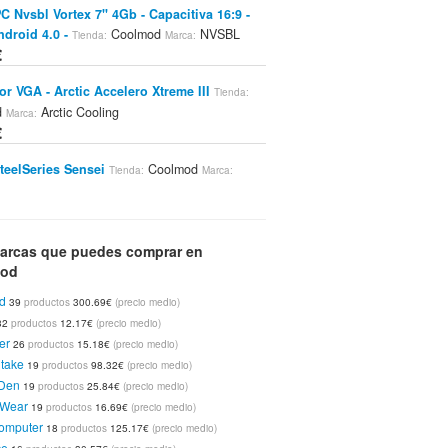
PC Nvsbl Vortex 7" 4Gb - Capacitiva 16:9 -
ndroid 4.0 -
Coolmod
NVSBL
Tienda:
Marca:
€
or VGA - Arctic Accelero Xtreme III
Tienda:
d
Arctic Cooling
Marca:
€
teelSeries Sensei
Coolmod
Tienda:
Marca:
ies
€
tero PLATINET RC I737 - Naranja
Tienda:
arcas que puedes comprar en
d
Coolmod
mod
Marca:
€
d
39
productos
300.69€
(precio medio)
32
productos
12.17€
(precio medio)
tec Sonata Proto
Coolmod
Antec
Tienda:
Marca:
€
er
26
productos
15.18€
(precio medio)
take
19
productos
98.32€
(precio medio)
Den
19
productos
25.84€
(precio medio)
Wear
19
productos
16.69€
(precio medio)
omputer
18
productos
125.17€
(precio medio)
ce