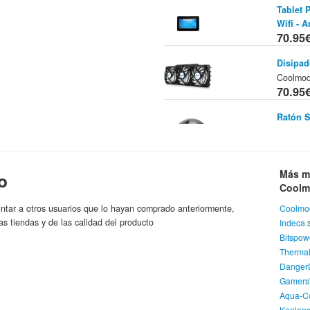
Tablet 
Wifi - A
70.95
Disipad
Coolmo
70.95
Ratón S
SteelSer
70.95
Helicóp
Más m
o
Coolmo
Cool
70.95
ntar a otros usuarios que lo hayan comprado anteriormente,
Coolmo
as tiendas y de las calidad del producto
Indeca
Caja An
70.95
Bitspow
Thermal
Danger
Gamers
Aqua-C
Koolan