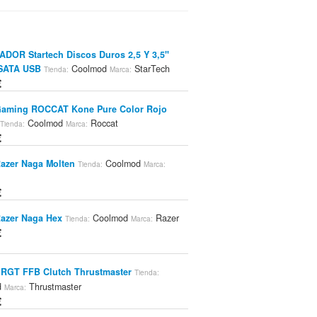
DOR Startech Discos Duros 2,5 Y 3,5"
SATA USB
Coolmod
StarTech
Tienda:
Marca:
€
Gaming ROCCAT Kone Pure Color Rojo
Coolmod
Roccat
Tienda:
Marca:
€
azer Naga Molten
Coolmod
Tienda:
Marca:
€
azer Naga Hex
Coolmod
Razer
Tienda:
Marca:
€
 RGT FFB Clutch Thrustmaster
Tienda:
d
Thrustmaster
Marca:
€