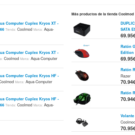
Más productos de la tienda Coolmod
ua Computer Cuplex Kryos XT -
DUPLICA
366
Coolmod
Aqua-
SATA E
Tienda:
Marca:
69.95
Ratón 
ua Computer Cuplex Kryos XT -
Edition
69.95
Coolmod
Aqua-Computer
a:
Marca:
Ratón R
ua Computer Cuplex Kryos HF -
Razer
70.94
Coolmod
Aqua-Computer
Marca:
Ratón R
70.94
ua Computer Cuplex Kryos HF -
366
Coolmod
Aqua-
Tienda:
Marca:
Volante
Coolmo
70.95