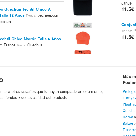
Januel
11.5€
os Quechua Techtil Chico A
Talla 12 Años
pêcheur.com
Tienda:
echua
Conjunt
P
Tienda:
11.5€
echtil Chico Marrón Talla 6 Años
om France
Quechua
Marca:
ca Quechua 0.7l Color Metal
Más m
o
Tienda:
Octopus
Pêche
agne
Quechua
Marca:
Color N
ntar a otros usuarios que lo hayan comprado anteriormente,
Prologi
11.5€
as tiendas y de las calidad del producto
Lucky C
Octopus
Plastim
Color V
Quechu
Flashme
Daiwa
11.5€
Balzer
Flashm
Señuelo
Caperl