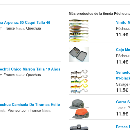
Más productos de la tienda Pêcheur
a Arpenaz 50 Caqui Talla 46
Vinilo 
om France
Quechua
Pêcheu
Marca:
11.4€
Caja Mo
Pêcheur
11.4€
echtil Chico Marrón Talla 10 Años
Señuelo
om France
Quechua
Marca:
01-black
Savage 
11.5€
Gorra S
uechua Camiseta De Tirantes Helio
P
Tienda:
Pêcheur.com France
enda:
Marca:
11.5€
Petaca 