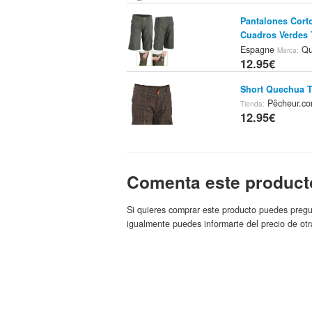
Pantalones Cort
Cuadros Verdes 
Espagne
Qu
Marca:
12.95€
Short Quechua T
Pêcheur.c
Tienda:
12.95€
Botella Isotérmi
Comenta este product
pêcheur.com Esp
13.95€
Si quieres comprar este producto puedes pregu
igualmente puedes informarte del precio de otr