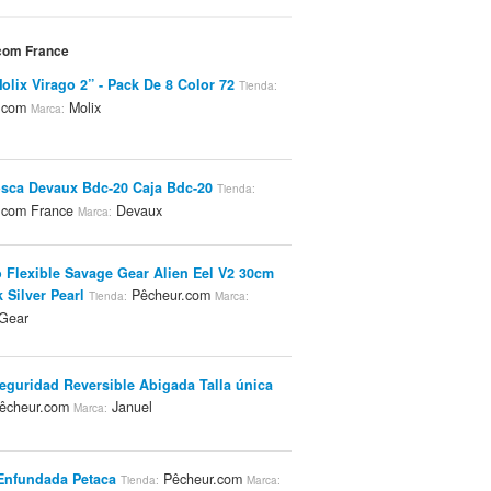
.com France
Molix Virago 2” - Pack De 8 Color 72
Tienda:
r.com
Molix
Marca:
sca Devaux Bdc-20 Caja Bdc-20
Tienda:
.com France
Devaux
Marca:
 Flexible Savage Gear Alien Eel V2 30cm
 Silver Pearl
Pêcheur.com
Tienda:
Marca:
Gear
eguridad Reversible Abigada Talla única
êcheur.com
Januel
Marca:
Enfundada Petaca
Pêcheur.com
Tienda:
Marca: