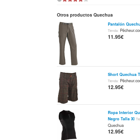
Otros productos Quechua
Pantalón Quechu
Pêcheur.c
Tienda:
11.95€
Short Quechua T
Pêcheur.c
Tienda:
12.95€
Ropa Interior Q
Negro Talla Xl
Ti
Quechua
12.95€