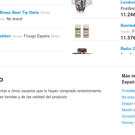
London 
PinkWe
rass Steel Tip Darts
Tienda:
11.24
No brand
rca:
Scented
F
Tienda:
Sokken
Fruugo España
Tienda:
Marca:
11.57
Radio C
One Su
unday In The City Puzzle 1000
12.04
ugo España
No brand
Marca:
Draper
Más m
o
Fruugo
Españ
12.17
he Old Watermill Puzzle 1000
ntar a otros usuarios que lo hayan comprado anteriormente,
PinkWe
ugo España
No brand
Marca:
as tiendas y de las calidad del producto
No bra
Scented
Black Ch
Draper
PinkWe
Maxell
a Muzzle
Fruugo España
Tienda:
Marca:
12.21
Duracel
Disney
Beaded 
Fruugo