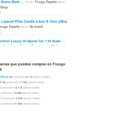
Scene Sketc ...
Fruugo España
Tienda:
Marca:
bShop
€
 Layered Pillar Candle 6.5cm X 14cm 2/Box
ruugo España
No brand
Marca:
€
ontrol Luxury Gt Sports Car 1:24 Scale -
pplied
Fruugo España
No brand
Tienda:
Marca:
€
 Bevel Edge Wood Chisel 19mm
Tienda:
arcas que puedes comprar en Fruugo
 España
Draper
Marca:
a
€
bShop
30
productos
9.11€
(precio medio)
nd
 Temptations Layered Candle 7cm X 14cm -
30
productos
17.75€
(precio medio)
erry Pie - ...
Fruugo España
5
productos
12.11€
(precio medio)
Tienda:
Marca:
bShop
3
productos
13.69€
(precio medio)
€
l
1
productos
4.87€
(precio medio)
1
productos
31.58€
(precio medio)
Hanging Star 13cm - Gold - Set Of 3
Tienda:
 España
PinkWebShop
Marca: