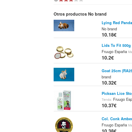
Otros productos No brand
Lying Red Pand
No brand
10.18€
Lids To Fit 500g
Fruugo España
Ma
10.2€
Goat 25cm (RA25
brand
10.32€
Picksan Lice St
Fruugo Es
Tienda:
10.37€
Col. Conk Amber
Fruugo España
Ma
10.38€