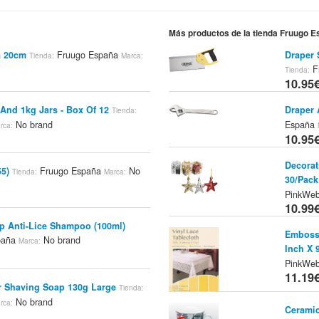
Más productos de la tienda Fruugo 
a 20cm
Fruugo España
Draper 
Tienda:
Marca:
F
Tienda:
10.95
 And 1kg Jars - Box Of 12
Draper
Tienda:
No brand
España
rca:
10.95
Decorat
5)
Fruugo España
No
Tienda:
Marca:
30/Pack
PinkWe
10.99
op Anti-Lice Shampoo (100ml)
Embosse
paña
No brand
Marca:
Inch X 
PinkWe
11.19
 Shaving Soap 130g Large
Tienda:
No brand
rca:
Ceramic