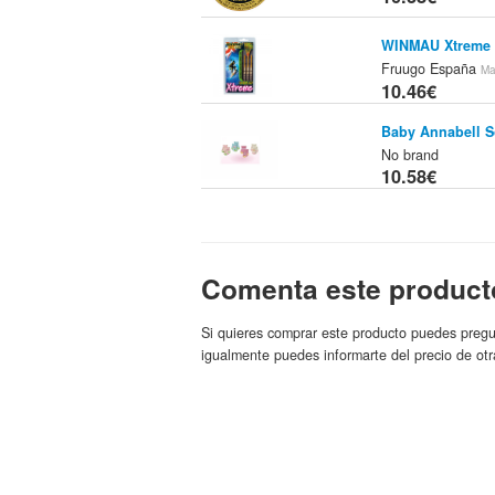
WINMAU Xtreme B
Fruugo España
Ma
10.46€
Baby Annabell 
No brand
10.58€
Gibsons Games S
Pieces
Fru
Tienda:
10.64€
Comenta este product
Gibsons Games T
Si quieres comprar este producto puedes pregu
Pieces
Fru
Tienda:
10.64€
igualmente puedes informarte del precio de otr
Baskerville Ultr
No brand
10.69€