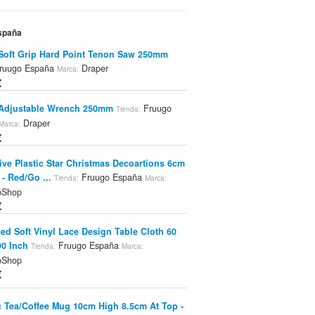
España
Soft Grip Hard Point Tenon Saw 250mm
ruugo España
Draper
Marca:
€
 Adjustable Wrench 250mm
Fruugo
Tienda:
Draper
Marca:
€
ive Plastic Star Christmas Decoartions 6cm
 - Red/Go ...
Fruugo España
Tienda:
Marca:
bShop
€
d Soft Vinyl Lace Design Table Cloth 60
90 Inch
Fruugo España
Tienda:
Marca:
bShop
€
 Tea/Coffee Mug 10cm High 8.5cm At Top -