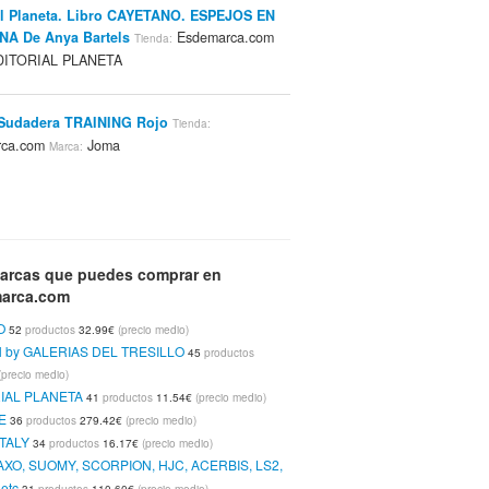
al Planeta. Libro CAYETANO. ESPEJOS EN
NA De Anya Bartels
Esdemarca.com
Tienda:
ITORIAL PLANETA
 Sudadera TRAINING Rojo
Tienda:
rca.com
Joma
Marca:
Camiseta Free-time VALENCIA C.F. Negro,
Esdemarca.com
Joma
Tienda:
Marca:
arcas que puedes comprar en
arca.com
Camiseta 3ª Equipacion VALENCIA C.F.
O
52
productos
32.99€
(precio medio)
-Manga Larga-
Esdemarca.com
Tienda:
Marca:
N by GALERIAS DEL TRESILLO
45
productos
(precio medio)
IAL PLANETA
41
productos
11.54€
(precio medio)
E
36
productos
279.42€
(precio medio)
 Sudadera TRAINING Negro
Tienda:
ITALY
34
productos
16.17€
(precio medio)
rca.com
Joma
Marca:
AXO, SUOMY, SCORPION, HJC, ACERBIS, LS2,
etc
31
productos
110.60€
(precio medio)