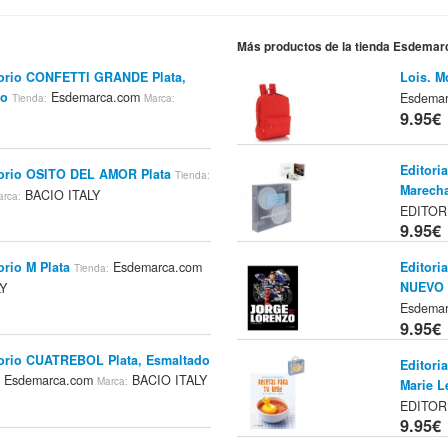
Más productos de la tienda Esdema
alorio CONFETTI GRANDE Plata,
Lois. M
co
Esdemarca.com
Esdema
Tienda:
Marca:
9.95€
Editori
alorio OSITO DEL AMOR Plata
Tienda:
Marecha
BACIO ITALY
arca:
EDITOR
9.95€
orio M Plata
Esdemarca.com
Editori
Tienda:
NUEVO 
LY
Esdema
9.95€
alorio CUATREBOL Plata, Esmaltado
Editori
Esdemarca.com
BACIO ITALY
:
Marca:
Marie L
EDITOR
9.95€