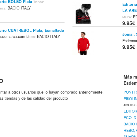
lorio BOLSO Plata
Tienda:
Editori
BACIO ITALY
arca:
LA ARE
ED
Marca:
9.95€
alorio CUATREBOL Plata, Esmaltado
Joma .
sdemarca.com
BACIO ITALY
Marca:
Esdema
9.95€
lorio FLORES Cristal De Murano
Joma . 
marca.com
BACIO ITALY
Marca:
Blanco
9.95€
Más m
o
Esdem
lorio ANIMAL Cristal De Murano
Joma . 
ntar a otros usuarios que lo hayan comprado anteriormente,
PONTT
Esdemarca.com
BACIO
ienda:
Marca:
Naranja
as tiendas y de las calidad del producto
PIKOLI
Joma
439.96€
9.95€
EDITOR
lorio FLOR Plata, Esmaltado
ECO- D
Joma .
sdemarca.com
BACIO ITALY
Marca:
BACIO 
Esdema
HEBO, 
9.95€
SHARK 