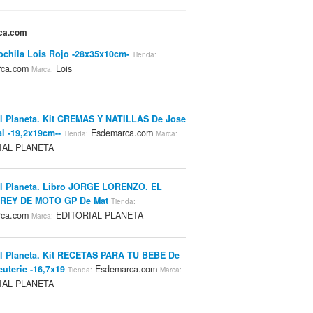
rca.com
ochila Lois Rojo -28x35x10cm-
Tienda:
rca.com
Lois
Marca:
al Planeta. Kit CREMAS Y NATILLAS De Jose
l -19,2x19cm--
Esdemarca.com
Tienda:
Marca:
IAL PLANETA
al Planeta. Libro JORGE LORENZO. EL
REY DE MOTO GP De Mat
Tienda:
rca.com
EDITORIAL PLANETA
Marca:
al Planeta. Kit RECETAS PARA TU BEBE De
euterie -16,7x19
Esdemarca.com
Tienda:
Marca:
IAL PLANETA