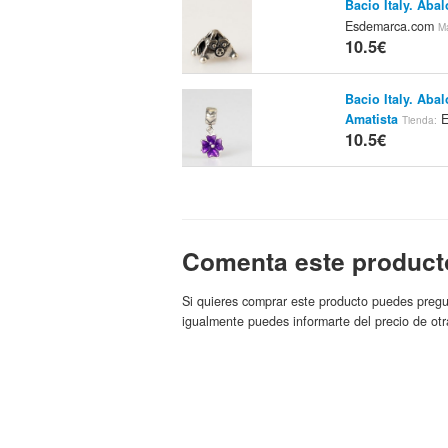
Bacio Italy. Aba
Esdemarca.com
M
10.5€
Bacio Italy. Ab
Amatista
E
Tienda:
10.5€
Bacio Italy. Aba
Rojo
Esde
Tienda:
11€
Comenta este product
Bacio Italy. Aba
Si quieres comprar este producto puedes pregu
Blanco Y Rosa
T
igualmente puedes informarte del precio de otr
ITALY
11€
Bacio Italy. Aba
Amatista
E
Tienda:
11€