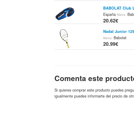
BABOLAT Club L
España
Bab
Marca:
20.62€
Nadal Junior 125
Babolat
Marca:
20.99€
Zapatillas Babol
Ofertas de
Tienda:
22.5€
Comenta este product
Junior Babolat N
Babolat
Si quieres comprar este producto puedes pregu
Marca:
22.64€
igualmente puedes informarte del precio de otr