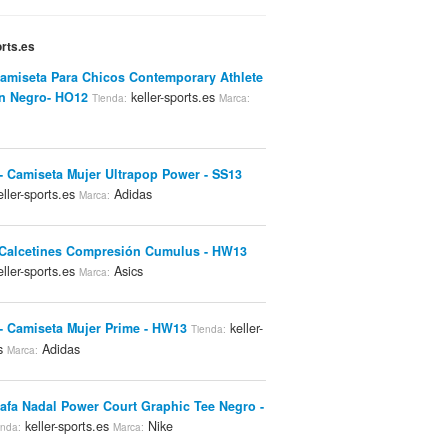
orts.es
Camiseta Para Chicos Contemporary Athlete
n Negro- HO12
keller-sports.es
Tienda:
Marca:
- Camiseta Mujer Ultrapop Power - SS13
ller-sports.es
Adidas
Marca:
 Calcetines Compresión Cumulus - HW13
ller-sports.es
Asics
Marca:
- Camiseta Mujer Prime - HW13
keller-
Tienda:
es
Adidas
Marca:
Rafa Nadal Power Court Graphic Tee Negro -
keller-sports.es
Nike
enda:
Marca: