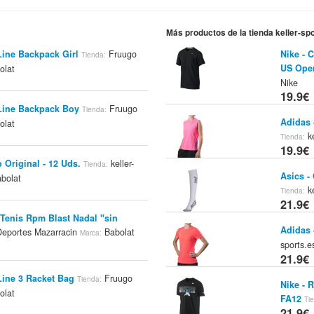
Más productos de la tienda keller-sp
ine Backpack Girl
Fruugo
Nike - 
Tienda:
US Ope
olat
Nike
19.9€
ine Backpack Boy
Fruugo
Tienda:
Adidas 
olat
ke
Tienda:
19.9€
p Original - 12 Uds.
keller-
Tienda:
Asics -
bolat
ke
Tienda:
21.9€
 Tenis Rpm Blast Nadal "sin
Adidas 
eportes Mazarracin
Babolat
Marca:
sports.
21.9€
ine 3 Racket Bag
Fruugo
Tienda:
Nike - 
olat
FA12
Ti
21.9€