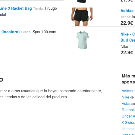
ine 3 Racket Bag
Fruugo
Tienda:
Adidas 
olat
ke
Tienda:
22.9€
 (incoloro)
Sport100.com
Tienda:
Nike - 
Bull Cr
Nike
22.9€
at Drive 2 Junior Negro / Azul
Adidas 
 Pádel
Babolat
Marca:
Knit - 
23.9€
Más m
o
sports
adal Jr 21
Smashinn.com
Tienda:
ntar a otros usuarios que lo hayan comprado anteriormente,
Adidas
as tiendas y de las calidad del producto
Nike
49
Asics
2
Reebok
Under 
K Swiss
Humme
Babolat