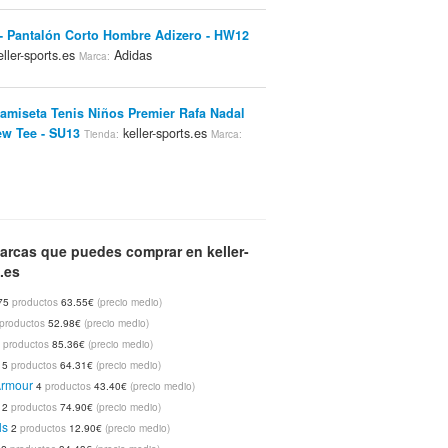
- Pantalón Corto Hombre Adizero - HW12
ller-sports.es
Adidas
Marca:
Camiseta Tenis Niños Premier Rafa Nadal
ew Tee - SU13
keller-sports.es
Tienda:
Marca:
- Pantalón Fitness Mujer Studio Pure Yoga
SS13
keller-sports.es
Adidas
Tienda:
Marca:
arcas que puedes comprar en keller-
.es
75
productos
63.55€
(precio medio)
productos
52.98€
(precio medio)
8
productos
85.36€
(precio medio)
5
productos
64.31€
(precio medio)
Armour
4
productos
43.40€
(precio medio)
2
productos
74.90€
(precio medio)
ls
2
productos
12.90€
(precio medio)