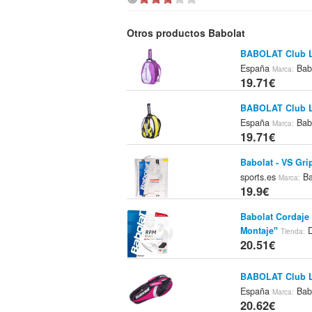
Otros productos Babolat
BABOLAT Club L
España
Bab
Marca:
19.71€
BABOLAT Club L
España
Bab
Marca:
19.71€
Babolat - VS Gri
sports.es
Ba
Marca:
19.9€
Babolat Cordaje
Montaje"
D
Tienda:
20.51€
BABOLAT Club L
España
Bab
Marca:
20.62€