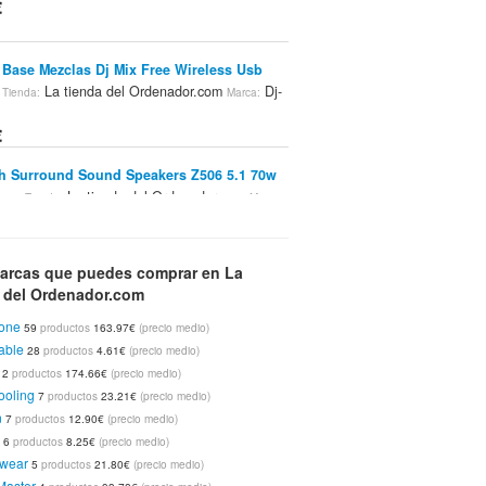
€
 Base Mezclas Dj Mix Free Wireless Usb
La tienda del Ordenador.com
Dj-
Tienda:
Marca:
€
h Surround Sound Speakers Z506 5.1 70w
gra
La tienda del Ordenador.com
Tienda:
Marca:
€
arcas que puedes comprar en La
 Vengeance Blue Edition 16gb Ddr3-
a del Ordenador.com
 Pc3-12800 Cl9 (4x4gb)
La tienda del
Tienda:
dor.com
Corsair
tone
Marca:
59
productos
163.97€
(precio medio)
€
able
28
productos
4.61€
(precio medio)
12
productos
174.66€
(precio medio)
tone Klubai Kl04b Usb 3.0 Negra
La
Tienda:
ooling
7
productos
23.21€
(precio medio)
del Ordenador.com
SilverStone
Marca:
n
7
productos
12.90€
(precio medio)
8€
c
6
productos
8.25€
(precio medio)
wear
5
productos
21.80€
(precio medio)
Master