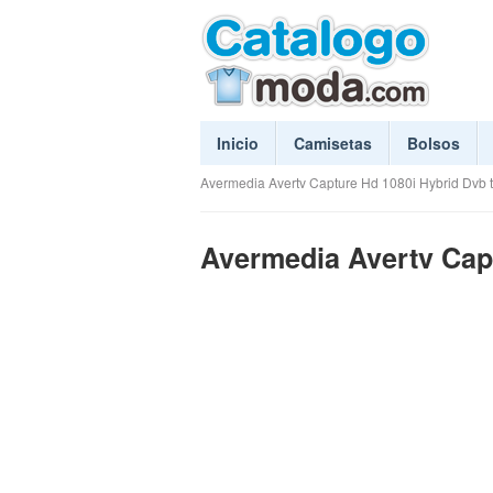
Inicio
Camisetas
Bolsos
Avermedia Avertv Capture Hd 1080i Hybrid Dvb t 
Avermedia Avertv Capt