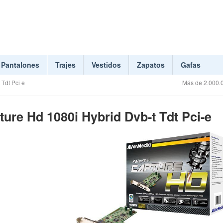
Pantalones
Trajes
Vestidos
Zapatos
Gafas
Tdt Pci e
Más de 2.000.0
ure Hd 1080i Hybrid Dvb-t Tdt Pci-e