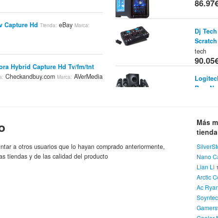
86.97
v Capture Hd
eBay
Tienda:
Marca:
Dj Tech
Scratch
tech
90.05
ora Hybrid Capture Hd Tv/fm/tnt
Checkandbuy.com
AVerMedia
a:
Marca:
Logitec
Rms Ne
Logitech
media Hd Homefree Duet
92.37
 [4710710675295]
Teclasoft
Tienda:
Más m
o
AVerMedia
Corsair
tiend
1600mhz
Ordena
ntar a otros usuarios que lo hayan comprado anteriormente,
SilverS
intonizadora Avermedia Cardbus
96.71
as tiendas y de las calidad del producto
Nano C
ag
SiteCero.compras online
Tienda:
Lian Li
Silvers
Arctic C
tienda 
Ac Rya
101.5
Soynte
Gamers
Cooler 