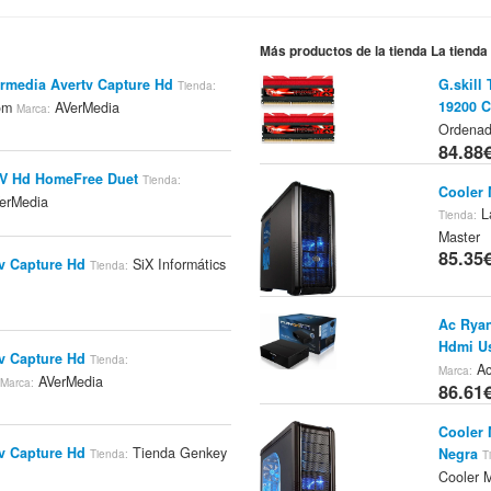
Más productos de la tienda La tiend
rmedia Avertv Capture Hd
G.skill
Tienda:
19200 C
com
AVerMedia
Marca:
Ordena
84.88
TV Hd HomeFree Duet
Tienda:
Cooler 
erMedia
La
Tienda:
Master
85.35
v Capture Hd
SiX Informátics
Tienda:
Ac Ryan
Hdmi Us
v Capture Hd
Tienda:
Ac
Marca:
a
AVerMedia
Marca:
86.61
Cooler 
v Capture Hd
Tienda Genkey
Negra
Tienda:
T
Cooler 