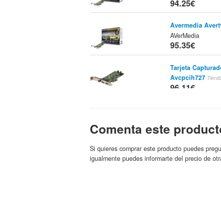
94.25€
Avermedia Avert
AVerMedia
95.35€
Tarjeta Capturad
Avcpcih727
Tiend
96.11€
Tarjeta TV Aver
[4710710675295]
Comenta este product
Informatica
Marca:
96.42€
Si quieres comprar este producto puedes pregu
Tarjeta Video S
igualmente puedes informarte del precio de otr
Hybrid Tdt+anal
AVerMedia
Marca:
99.46€