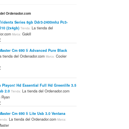
a del Ordenador.com
 Tridentx Series 8gb Ddr3-2400mhz Pc3-
l10 (2x4gb)
La tienda del
Tienda:
dor.com
Gskill
Marca:
€
Master Cm 690 Ii Advanced Pure Black
 tienda del Ordenador.com
Cooler
Marca:
€
 Playon! Hd Essential Full Hd Greenlife 3.5
b 2.0
La tienda del Ordenador.com
Tienda:
 Ryan
€
Master Cm 690 Ii Lite Usb 3.0 Ventana
La tienda del Ordenador.com
ienda:
Marca:
Master