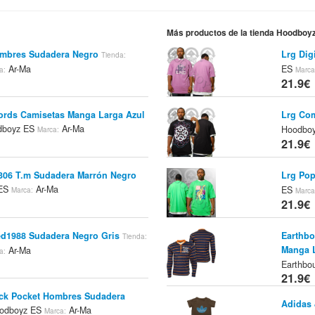
Más productos de la tienda Hoodboy
ombres Sudadera Negro
Lrg Dig
Tienda:
Ar-Ma
ES
a:
Marca
21.9€
ords Camisetas Manga Larga Azul
Lrg Com
boyz ES
Ar-Ma
Hoodbo
Marca:
21.9€
306 T.m Sudadera Marrón Negro
Lrg Pop
 ES
Ar-Ma
ES
Marca:
Marca
21.9€
ed1988 Sudadera Negro Gris
Earthbo
Tienda:
Manga L
Ar-Ma
a:
Earthbo
21.9€
ck Pocket Hombres Sudadera
Adidas 
odboyz ES
Ar-Ma
Marca: