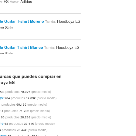
yz ES
Adidas
Marca:
de Guitar T-shirt Moreno
Hoodboyz ES
Tienda:
ee Side
de Guitar T-shirt Blanco
Hoodboyz ES
Tienda:
ee Side
 Being Patch Scarf Bufandas Negro
Tienda:
arcas que puedes comprar en
yz ES
Supreme Being
Marca:
oyz ES
238
productos
70.07€
(precio medio)
yz
204
productos
39.83€
(precio medio)
Solid V-neck Camisetas Gris
Tienda:
8
productos
90.16€
(precio medio)
yz ES
Adidas
Marca:
81
productos
71.70€
(precio medio)
k
66
productos
28.23€
(precio medio)
le
63
productos
33.41€
(precio medio)
e Guitar T-shirt Cal
Hoodboyz ES
Tienda:
6
productos
23.44€
(precio medio)
ee Side
Style