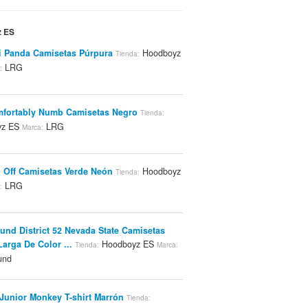
z ES
i Panda Camisetas Púrpura
Hoodboyz
Tienda:
LRG
:
fortably Numb Camisetas Negro
Tienda:
yz ES
LRG
Marca:
 Off Camisetas Verde Neón
Hoodboyz
Tienda:
LRG
:
und District 52 Nevada State Camisetas
arga De Color ...
Hoodboyz ES
Tienda:
Marca:
und
Junior Monkey T-shirt Marrón
Tienda: