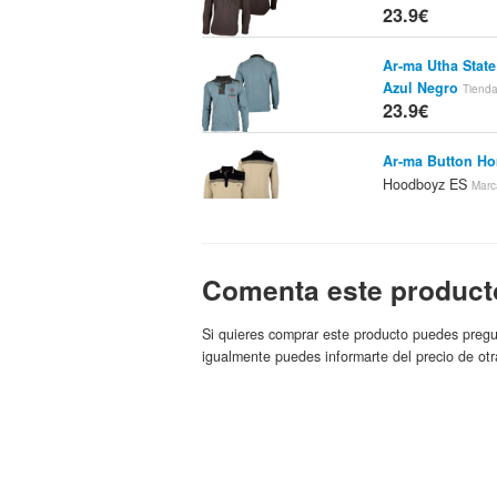
23.9€
Ar-ma Utha State
Azul Negro
Tienda
23.9€
Ar-ma Button H
Hoodboyz ES
Marc
23.9€
Ar-ma Woven Lo
Hoodboyz
Comenta este product
Tienda:
23.9€
Si quieres comprar este producto puedes pregu
Ar-ma Establish
igualmente puedes informarte del precio de otr
Hoodboyz
Tienda:
23.9€
Ar-ma Lion King
Azul Claro
Tienda
23.9€