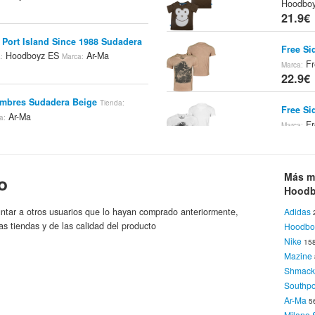
Hoodbo
21.9€
 Port Island Since 1988 Sudadera
Free Si
Hoodboyz ES
Ar-Ma
:
Marca:
Fr
Marca:
22.9€
ombres Sudadera Beige
Tienda:
Free Si
Ar-Ma
a:
Fr
Marca:
22.9€
go Stitch Hombres Sudadera Azul
Supreme
Más m
 ES
Ar-Ma
o
Marca:
Hoodbo
Hoodb
22.9€
ntar a otros usuarios que lo hayan comprado anteriormente,
Adidas
ed1988 Sudadera Gris Oscuro Azul
as tiendas y de las calidad del producto
Hoodbo
Adidas 
 ES
Ar-Ma
Marca:
Nike
15
Hoodbo
Mazine
22.9€
Shmac
 Sudadera De Color Azul Oscuro
Southpo
Free Sid
Hoodboyz ES
Ar-Ma
:
Marca:
Ar-Ma
5
Fr
Marca:
Milano 