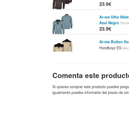
23.9€
Ar-ma Utha State
Azul Negro
Tienda
23.9€
Ar-ma Button H
Hoodboyz ES
Marc
23.9€
Ar-ma Woven Lo
Hoodboyz
Comenta este product
Tienda:
23.9€
Si quieres comprar este producto puedes pregu
Ar-ma Establish
igualmente puedes informarte del precio de otr
Hoodboyz
Tienda:
23.9€
Ar-ma Lion King
Azul Claro
Tienda
23.9€