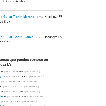
yz ES
Adidas
Marca:
de Guitar T-shirt Moreno
Hoodboyz ES
Tienda:
ee Side
de Guitar T-shirt Blanco
Hoodboyz ES
Tienda:
ee Side
 Being Patch Scarf Bufandas Negro
Tienda:
arcas que puedes comprar en
yz ES
Supreme Being
Marca:
oyz ES
238
productos
70.07€
(precio medio)
yz
204
productos
39.83€
(precio medio)
Solid V-neck Camisetas Gris
Tienda:
8
productos
90.16€
(precio medio)
yz ES
Adidas
Marca:
81
productos
71.70€
(precio medio)
k
66
productos
28.23€
(precio medio)
le
63
productos
33.41€
(precio medio)
e Guitar T-shirt Cal
Hoodboyz ES
Tienda:
6
productos
23.44€
(precio medio)
ee Side
Style