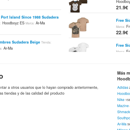
Hoodbo
21.9€
 Port Island Since 1988 Sudadera
Free Si
Hoodboyz ES
Ar-Ma
:
Marca:
Fr
Marca:
22.9€
ombres Sudadera Beige
Tienda:
Free Si
Ar-Ma
a:
Fr
Marca:
22.9€
go Stitch Hombres Sudadera Azul
Supreme
Más m
 ES
Ar-Ma
o
Marca:
Hoodbo
Hoodb
22.9€
ntar a otros usuarios que lo hayan comprado anteriormente,
Adidas
ed1988 Sudadera Gris Oscuro Azul
as tiendas y de las calidad del producto
Hoodbo
Adidas 
 ES
Ar-Ma
Marca:
Nike
15
Hoodbo
Mazine
22.9€
Shmac
 Sudadera De Color Azul Oscuro
Southpo
Free Sid
Hoodboyz ES
Ar-Ma
:
Marca:
Ar-Ma
5
Fr
Marca:
Milano 