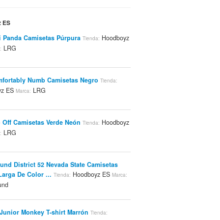
z ES
i Panda Camisetas Púrpura
Hoodboyz
Tienda:
LRG
:
fortably Numb Camisetas Negro
Tienda:
yz ES
LRG
Marca:
 Off Camisetas Verde Neón
Hoodboyz
Tienda:
LRG
:
und District 52 Nevada State Camisetas
arga De Color ...
Hoodboyz ES
Tienda:
Marca:
und
Junior Monkey T-shirt Marrón
Tienda: