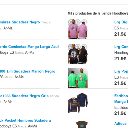
Más productos de la tienda Hoodboy
ombres Sudadera Negro
Lrg Dig
Tienda:
Ar-Ma
ES
a:
Marca
21.9€
ords Camisetas Manga Larga Azul
Lrg Com
boyz ES
Ar-Ma
Hoodbo
Marca:
21.9€
306 T.m Sudadera Marrón Negro
Lrg Pop
 ES
Ar-Ma
ES
Marca:
Marca
21.9€
ed1988 Sudadera Negro Gris
Earthbo
Tienda:
Manga L
Ar-Ma
a:
Earthbo
21.9€
ck Pocket Hombres Sudadera
Adidas 
odboyz ES
Ar-Ma
Marca: