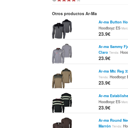
Otros productos Ar-Ma
Ar-ma Button H
Hoodboyz ES
Marc
23.9€
Ar-ma Sammy Fj
Claro
Hood
Tienda:
23.9€
Ar-ma Mtc Reg 3
Hoodboyz
Tienda:
23.9€
Ar-ma Establish
Hoodboyz ES
Marc
23.9€
Ar-ma Round Ne
Marrón
Ho
Tienda: