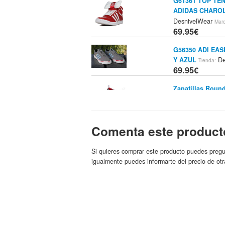
G61361 TOP TE
ADIDAS CHARO
DesnivelWear
Marc
69.95€
G56350 ADI EAS
Y AZUL
De
Tienda:
69.95€
Zapatillas Round
Fútbol Factory
Mar
69.95€
Comenta este product
Adidas Adipure 
Adidas
Marca:
69.95€
Si quieres comprar este producto puedes pregu
igualmente puedes informarte del precio de otr
Zapatillas Adida
Deporte.com
Marca
69.95€
Calzado AdidasO