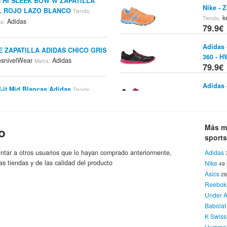
N HI SLEEK BOW W ZAPATILLA
Nike - 
L ROJO LAZO BLANCO
Tienda:
ke
Tienda:
Adidas
a:
79.9€
Adidas 
E ZAPATILLA ADIDAS CHICO GRIS
360 - H
snivelWear
Adidas
Marca:
79.9€
Adidas 
-it Mid Blancas Adidas
Tienda:
3
Tienda:
Adidas
ca:
79.9€
K-swiss
Más m
o
Trainning 270
Estilia Sport
Tienda:
keller-s
sports
79.9€
ntar a otros usuarios que lo hayan comprado anteriormente,
Adidas
as tiendas y de las calidad del producto
Nike
Nike - 
49
Asics
ke
2
Tienda:
s Gazelle Casual W
Todo-
Tienda:
79.9€
Reebok
Adidas
:
Under 
Babolat
K Swiss
riginals Adi Ease - Daronx/black
Humme