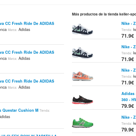
Más productos de la tienda keller-sp
tiva CC Fresh Ride De ADIDAS
Nike - 
enca
Adidas
ke
Marca:
Tienda:
71.9€
Nike - 
tiva CC Fresh Ride De ADIDAS
ke
Tienda:
71.9€
enca
Adidas
Marca:
Nike - 
ke
Tienda:
tiva CC Fresh Ride De ADIDAS
71.9€
enca
Adidas
Marca:
Adidas 
360 - H
79.9€
as Questar Cushion M
Tienda:
didas
Nike - 
ke
Tienda:
79.9€