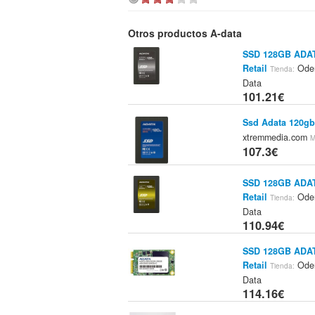
Otros productos A-data
SSD 128GB ADATA
Retail
Oden
Tienda:
Data
101.21€
Ssd Adata 120gb 
xtremmedia.com
M
107.3€
SSD 128GB ADATA
Retail
Oden
Tienda:
Data
110.94€
SSD 128GB ADAT
Retail
Oden
Tienda:
Data
114.16€