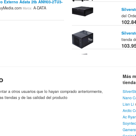
ro Externo Adata 2tb ANH03-2TU3-
uyMedia.com
A-DATA
Marca:
Silvers
del Ord
102.8
Silvers
tienda 
103.9
Silvers
del Ord
104.3
Más m
o
tiend
Silvers
ntar a otros usuarios que lo hayan comprado anteriormente,
SilverS
tienda 
as tiendas y de las calidad del producto
Nano C
105.7
Lian Li
Arctic C
Dj Tech
Ac Rya
La
Tienda:
Soynte
106.6
Gamers
Cooler 