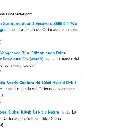
a del Ordenador.com
h Surround Sound Speakers Z506 5.1 70w
gra
La tienda del Ordenador.com
Tienda:
Marca:
€
 Vengeance Blue Edition 16gb Ddr3-
 Pc3-12800 Cl9 (4x4gb)
La tienda del
Tienda:
dor.com
Corsair
Marca:
€
ia Avertv Capture Hd 1080i Hybrid Dvb-t
e
La tienda del Ordenador.com
Tienda:
Marca:
ia
€
tone Klubai Kl04b Usb 3.0 Negra
La
Tienda:
del Ordenador.com
SilverStone
Marca:
8€