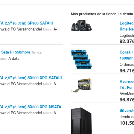
Más productos de la tienda La tiend
 2,5" (6.3cm) SP900 SATAIII
Logitec
wald PC Versandhandel
A-
Rms Ne
Marca:
Logitech
92.37
Sata Iii 550mb/s
Corsair
Tienda:
1600mhz
A-data
arca:
Ordena
96.71
 2,5" (6.3cm) SX900 XPG SATAIII
Avermed
wald PC Versandhandel
A-
Marca:
Tdt Pci-
AVerMed
96.87
A 2,5" (6.3cm) SX300 XPG MSATA
Silvers
wald PC Versandhandel
A-
Marca:
tienda 
101.5