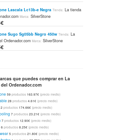
tone Lascala Lc13b-e Negra
La tienda
Tienda:
enador.com
SilverStone
Marca:
4€
tone Sugo Sg05bb Negro 450w
La
Tienda:
del Ordenador.com
SilverStone
Marca:
5€
tone Temjin Tj08b-e Negra
La tienda
Tienda:
enador.com
SilverStone
Marca:
6€
arcas que puedes comprar en La
a del Ordenador.com
tone Grandia Gd04b Usb 3.0 Negra
La
tone
Tienda:
59
productos
163.97€
(precio medio)
del Ordenador.com
SilverStone
able
Marca:
28
productos
4.61€
(precio medio)
5€
12
productos
174.66€
(precio medio)
ooling
7
productos
23.21€
(precio medio)
 Mesa Mezclas Dj For All Auriculares Usb
n
7
productos
12.90€
(precio medio)
 tienda del Ordenador.com
Dj-tech
Marca:
c
6
productos
8.25€
(precio medio)
7€
wear
5
productos
21.80€
(precio medio)
Master