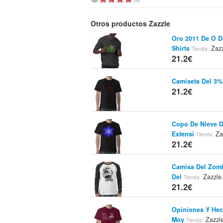
Otros productos Zazzle
Oro 2011 De O De
Shirts
Zazz
Tienda:
21.2€
Camiseta Del 3%
21.2€
Copo De Nieve D
Extensi
Za
Tienda:
21.2€
Camisa Del Zomb
Del
Zazzle
Tienda:
21.2€
Opiniones Y Hec
Moy
Zazzl
Tienda: