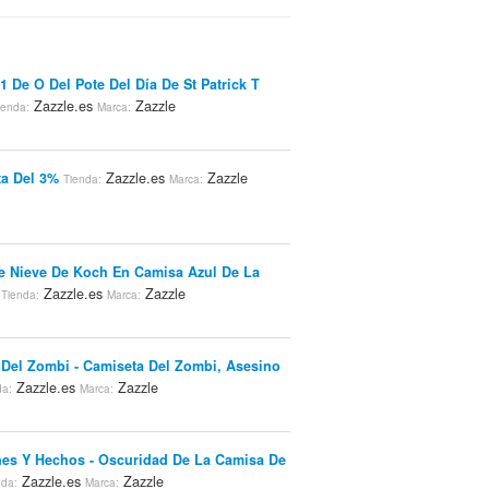
1 De O Del Pote Del Día De St Patrick T
Zazzle.es
Zazzle
ienda:
Marca:
a Del 3%
Zazzle.es
Zazzle
Tienda:
Marca:
 Nieve De Koch En Camisa Azul De La
Zazzle.es
Zazzle
Tienda:
Marca:
Del Zombi - Camiseta Del Zombi, Asesino
Zazzle.es
Zazzle
da:
Marca:
es Y Hechos - Oscuridad De La Camisa De
Zazzle.es
Zazzle
nda:
Marca: