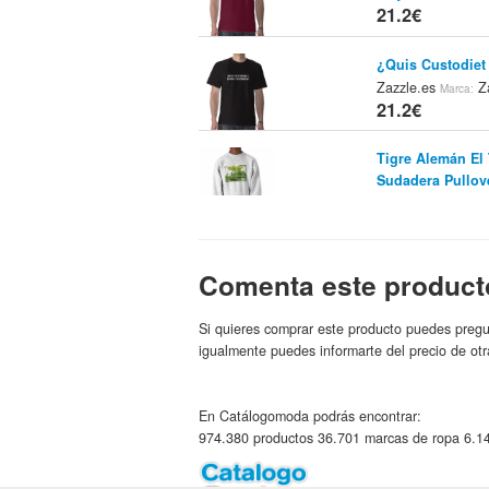
21.2€
¿Quis Custodiet
Zazzle.es
Za
Marca:
21.2€
Tigre Alemán El 
Sudadera Pullov
21.2€
Debajo De Mí Ca
Escocesa
Comenta este product
Tienda:
21.2€
Si quieres comprar este producto puedes pregu
¡es Una Falda Es
igualmente puedes informarte del precio de otr
Zazzle
Marca:
21.2€
En Catálogomoda podrás encontrar:
974.380 productos 36.701 marcas de ropa 6.14
¡Falda Escocesa 
Zazzle
Marca:
21.2€