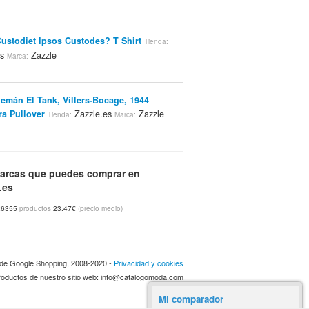
ustodiet Ipsos Custodes? T Shirt
Tienda:
es
Zazzle
Marca:
lemán El Tank, Villers-Bocage, 1944
a Pullover
Zazzle.es
Zazzle
Tienda:
Marca:
De Mí Camiseta Oscura De La Falda
arcas que puedes comprar en
sa
Zazzle.es
Zazzle
Tienda:
Marca:
.es
6355
productos
23.47€
(precio medio)
 Falda Escocesa! Tee Shirts
Zazzle.es
Tienda:
zzle
a de Google Shopping, 2008-2020 -
Privacidad y cookies
 productos de nuestro sitio web: info@catalogomoda.com
Escocesa Real! T Shirts
Zazzle.es
Tienda:
zzle
Mi comparador