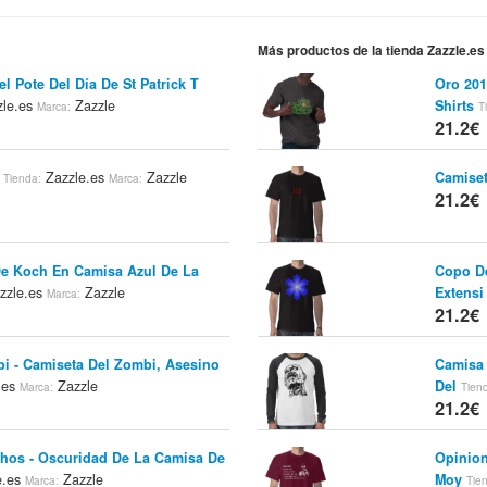
Más productos de la tienda Zazzle.es
l Pote Del Día De St Patrick T
Oro 201
le.es
Zazzle
Shirts
Marca:
T
21.2€
Zazzle.es
Zazzle
Camiset
Tienda:
Marca:
21.2€
e Koch En Camisa Azul De La
Copo De
zzle.es
Zazzle
Extensi
Marca:
21.2€
i - Camiseta Del Zombi, Asesino
Camisa 
.es
Zazzle
Del
Marca:
Tien
21.2€
hos - Oscuridad De La Camisa De
Opinion
e.es
Zazzle
Moy
Marca:
Tie