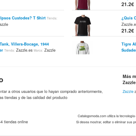
21.2€
 Ipsos Custodes? T Shirt
¿Quis C
Tienda:
zzle
Zazzle.
21.2€
Tank, Villers-Bocage, 1944
Tigre A
er
Zazzle.es
Zazzle
Sudader
Tienda:
Marca:
21.2€
miseta Oscura De La Falda
Debajo 
Más m
Zazzle.es
Zazzle
Escoce
o
Marca:
21.2€
Zazzle
ntar a otros usuarios que lo hayan comprado anteriormente,
Zazzle
2
cocesa! Tee Shirts
Zazzle.es
¡es Una
Tienda:
as tiendas y de las calidad del producto
Za
Marca:
21.2€
Catalogomoda.com utiliza la tecnologí
4 tiendas online
Si desea mostrar, editar o eliminar sus
Real! T Shirts
Zazzle.es
¡Falda 
Tienda:
Za
Marca:
21.2€